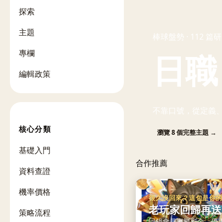
探索
主題
棒球盤勢 · 112 篇
日職
專欄
編輯政策
不靠口號，從定義
核心分類
瀏覽 8 個完整主題 →
基礎入門
合作推薦
資料查證
機率價格
很久沒回來？這包是你
老玩家回歸再送
策略流程
回鍋會員專屬彩金，優