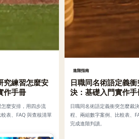
進階指南
研究練習怎麼安
日職同名術語定義衝
實作手冊
決：基礎入門實作手
習怎麼安排，用四步流
日職同名術語定義衝突怎麼裁
較表、FAQ 與查核清單
程、兩組數字案例、比較表、FA
完成進階判讀。