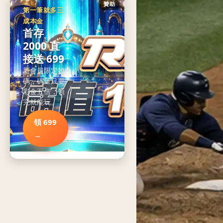
贊助
第一筆就多三
成本金
首存
2000 直
接送 699
新會員限定加
碼，碼量只要
彩金五倍，領
完就能玩。
領 699
→