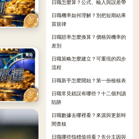
日職怎麼算？公式、輸入與誤差帶
日職機率如何理解？別把短期結果
當規律
日職賠率怎麼換算？價格與機率的
差別
贊助
日職策略怎麼建立？可重現的四步
流程
日職新手怎麼開始？第一份檢核表
日職常見錯誤有哪些？十二個判讀
陷阱
日職數據去哪裡看？來源與更新時
間查核
日職哪些指標值得看？先分主因與