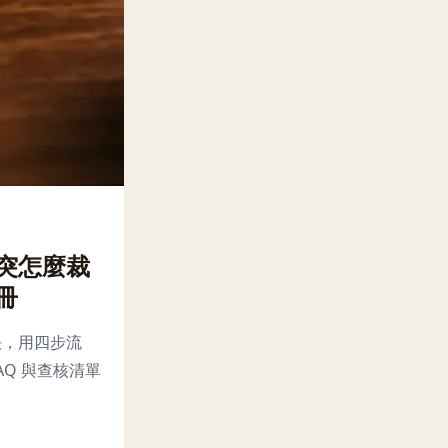
突怎麼裁
冊
決，用四步流
Q 與查核清單