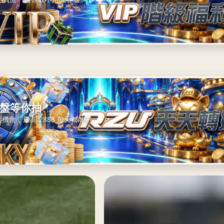
盤等你抽
盤機會，最高 2888 每天都能中。