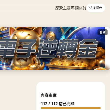
探索
主題
專欄
關於
切換深色
贊助
內容進度
112 / 112 篇已完成