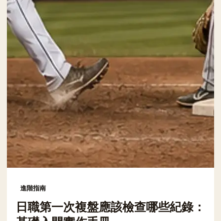
進階指南
日職第一次複盤應該檢查哪些紀錄：