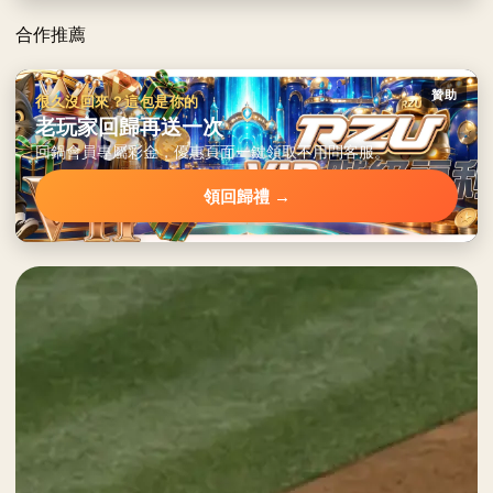
合作推薦
贊助
很久沒回來？這包是你的
老玩家回歸再送一次
回鍋會員專屬彩金，優惠頁面一鍵領取不用問客服。
領回歸禮 →