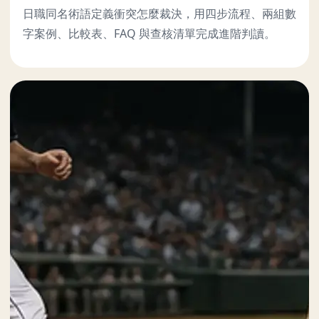
日職同名術語定義衝突怎麼裁決，用四步流程、兩組數
字案例、比較表、FAQ 與查核清單完成進階判讀。