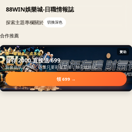
88WIN娛樂城-日職情報誌
探索
主題
專欄
關於
切換深色
合作推薦
贊助
第一筆就多三成本金
首存 2000 直接送 699
新會員限定加碼，碼量只要彩金五倍，領完就能玩。
領 699 →