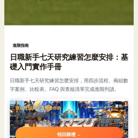
進階指南
日職新手七天研究練習怎麼安排：基
礎入門實作手冊
日職新手七天研究練習怎麼安排，用四步流程、兩組數
字案例、比較表、FAQ 與查核清單完成進階判讀。
贊助
很久沒回來？這包是你的
老玩家回歸再送一次
回鍋會員專屬彩金，優惠頁面一鍵領取不用問客服。
領回歸禮 →