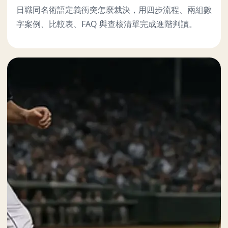
日職同名術語定義衝突怎麼裁決，用四步流程、兩組數
字案例、比較表、FAQ 與查核清單完成進階判讀。