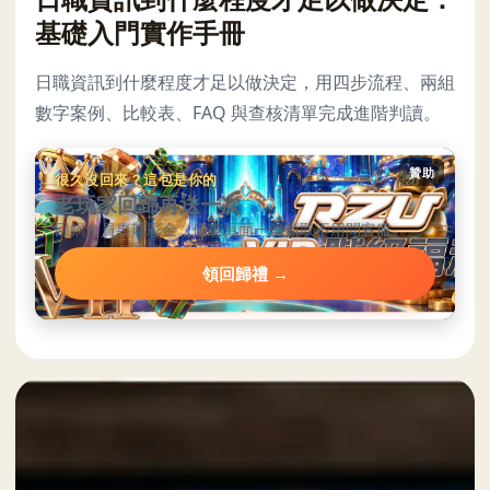
基礎入門實作手冊
日職資訊到什麼程度才足以做決定，用四步流程、兩組
數字案例、比較表、FAQ 與查核清單完成進階判讀。
贊助
很久沒回來？這包是你的
老玩家回歸再送一次
回鍋會員專屬彩金，優惠頁面一鍵領取不用問客服。
領回歸禮 →