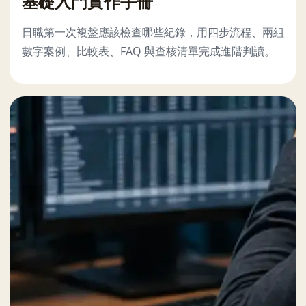
基礎入門實作手冊
日職第一次複盤應該檢查哪些紀錄，用四步流程、兩組
數字案例、比較表、FAQ 與查核清單完成進階判讀。