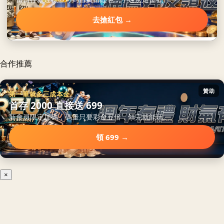
去搶紅包 →
合作推薦
贊助
第一筆就多三成本金
首存 2000 直接送 699
新會員限定加碼，碼量只要彩金五倍，領完就能玩。
領 699 →
×