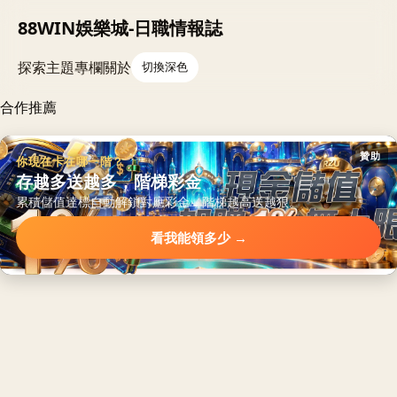
88WIN娛樂城-日職情報誌
探索
主題
專欄
關於
切換深色
合作推薦
贊助
你現在卡在哪一階？
存越多送越多，階梯彩金
累積儲值達標自動解鎖對應彩金，階梯越高送越狠。
看我能領多少 →