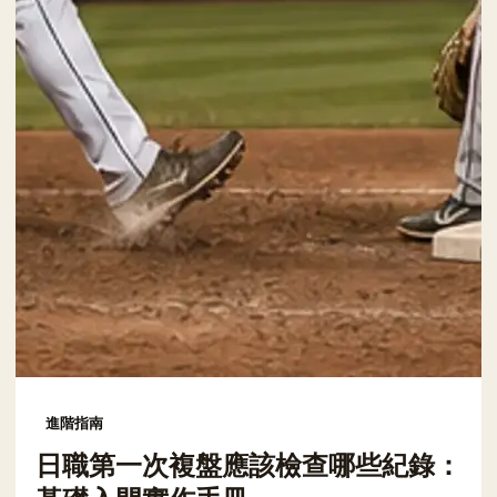
進階指南
日職第一次複盤應該檢查哪些紀錄：