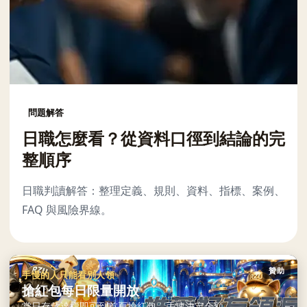
問題解答
日職怎麼看？從資料口徑到結論的完
整順序
日職判讀解答：整理定義、規則、資料、指標、案例、
FAQ 與風險界線。
贊助
手慢的人只能看別人領
搶紅包每日限量開放
當日存款達標即可到首頁搶紅包，手速決定金額。