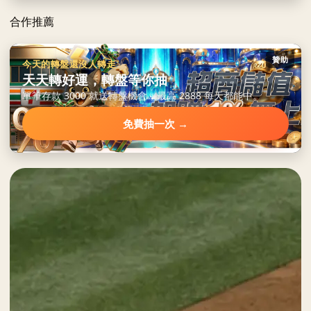
合作推薦
贊助
今天的轉盤還沒人轉走
天天轉好運，轉盤等你抽
單筆存款 3000 就送轉盤機會，最高 2888 每天都能中。
免費抽一次 →