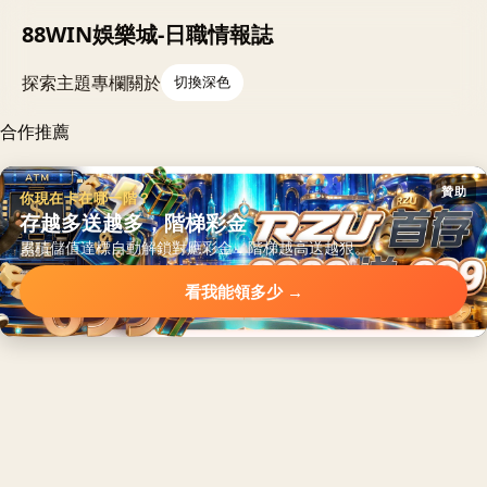
88WIN娛樂城-日職情報誌
探索
主題
專欄
關於
切換深色
合作推薦
贊助
你現在卡在哪一階？
存越多送越多，階梯彩金
累積儲值達標自動解鎖對應彩金，階梯越高送越狠。
看我能領多少 →