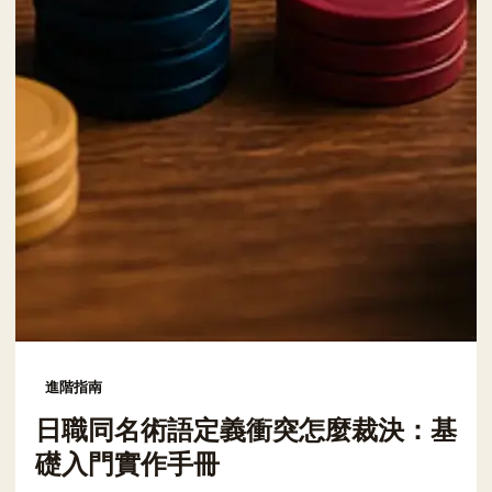
進階指南
日職同名術語定義衝突怎麼裁決：基
礎入門實作手冊