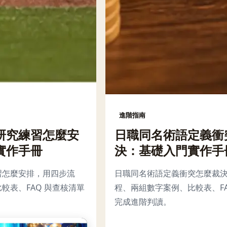
進階指南
研究練習怎麼安
日職同名術語定義衝
實作手冊
決：基礎入門實作手
習怎麼安排，用四步流
日職同名術語定義衝突怎麼裁
較表、FAQ 與查核清單
程、兩組數字案例、比較表、FA
完成進階判讀。