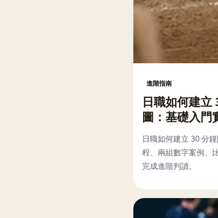
進階指南
日職如何建立 
圖：基礎入門
日職如何建立 30 
程、兩組數字案例、比
完成進階判讀。