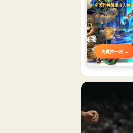
今天的轉盤還沒人轉
天天轉好運，
盤等你抽
單筆存款 3000 就送
盤機會，最高 2888 
天都能中。
免費抽一次 →