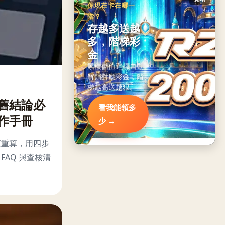
你現在卡在哪一
階？
存越多送越
多，階梯彩
金
累積儲值達標自動
解鎖對應彩金，階
梯越高送越狠。
舊結論必
看我能領多
作手冊
少 →
須重算，用四步
AQ 與查核清