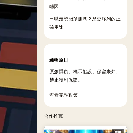
輔因
日職走勢能預測嗎？歷史序列的正
確用途
編輯原則
原創撰寫、標示假設、保留未知、
禁止獲利保證。
查看完整政策
合作推薦
贊助