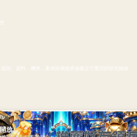
研究
、規則、資料、機率、案例與風險界線建立可重現的研究路線。
開放
頁搶紅包，手速決定金額。