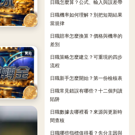
日職怎麼算？公式、輸入與誤差帶
日職機率如何理解？別把短期結果
當規律
日職賠率怎麼換算？價格與機率的
差別
贊助
日職策略怎麼建立？可重現的四步
流程
日職新手怎麼開始？第一份檢核表
日職常見錯誤有哪些？十二個判讀
陷阱
日職數據去哪裡看？來源與更新時
間查核
日職哪些指標值得看？先分主因與