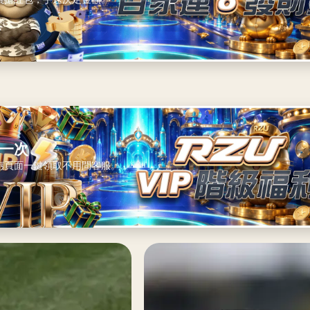
的
一次
惠頁面一鍵領取不用問客服。