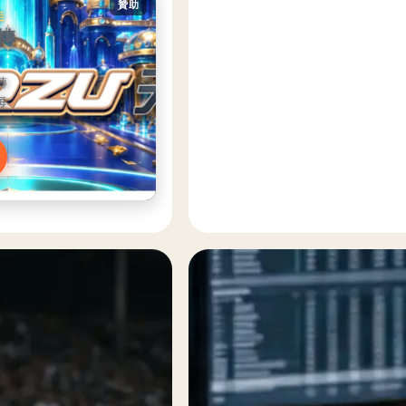
贊助
走
轉
轉
每