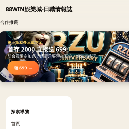
88WIN娛樂城-日職情報誌
合作推薦
第一筆就多三成本金
首存 2000 直接送 699
新會員限定加碼，碼量只要彩金五倍，領完就能玩。
領 699 →
探索導覽
首頁