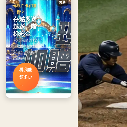
贊助
你現在卡在哪
一階？
存越多送
越多，階
梯彩金
累積儲值達標
自動解鎖對應
彩金，階梯越
高送越狠。
看我能
領多少
→