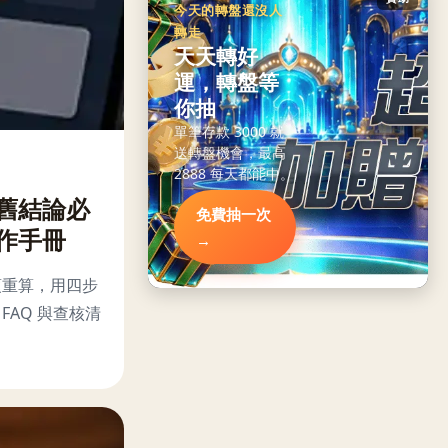
今天的轉盤還沒人
轉走
天天轉好
運，轉盤等
你抽
單筆存款 3000 就
送轉盤機會，最高
2888 每天都能中。
舊結論必
免費抽一次
作手冊
→
須重算，用四步
AQ 與查核清