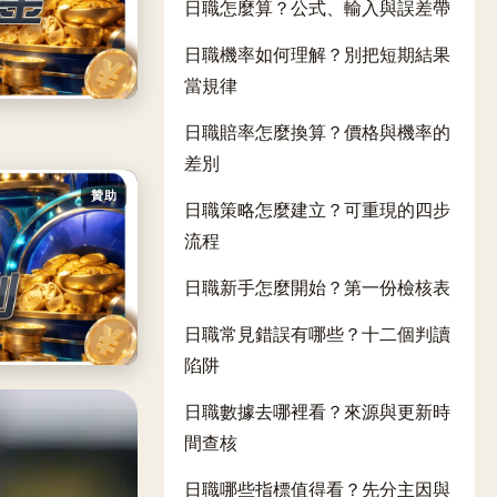
日職怎麼算？公式、輸入與誤差帶
日職機率如何理解？別把短期結果
當規律
日職賠率怎麼換算？價格與機率的
差別
贊助
日職策略怎麼建立？可重現的四步
流程
日職新手怎麼開始？第一份檢核表
日職常見錯誤有哪些？十二個判讀
陷阱
日職數據去哪裡看？來源與更新時
間查核
日職哪些指標值得看？先分主因與