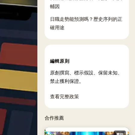
輔因
日職走勢能預測嗎？歷史序列的正
確用途
編輯原則
原創撰寫、標示假設、保留未知、
禁止獲利保證。
查看完整政策
合作推薦
贊助