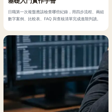
基礎入門實作手冊
日職第一次複盤應該檢查哪些紀錄，用四步流程、兩組
數字案例、比較表、FAQ 與查核清單完成進階判讀。