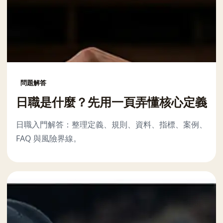
問題解答
日職是什麼？先用一頁弄懂核心定義
日職入門解答：整理定義、規則、資料、指標、案例、
FAQ 與風險界線。