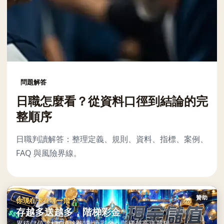
問題解答
日職怎麼看？從資料口徑到結論的完
整順序
日職判讀解答：整理定義、規則、資料、指標、案例、
FAQ 與風險界線。
贊助
你現在卡在哪一階？
存越多送越多，階梯彩金
累積儲值達標自動解鎖對應彩金，階梯越高送越狠。