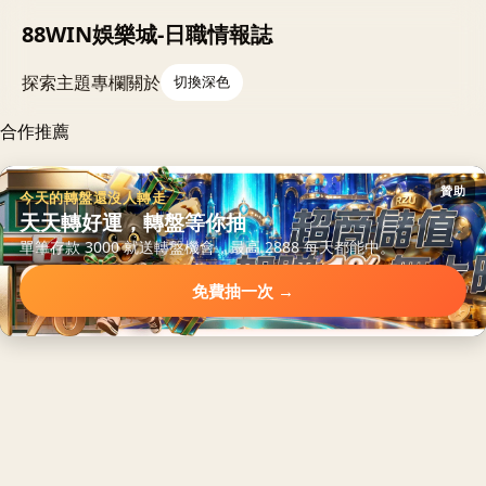
88WIN娛樂城-日職情報誌
探索
主題
專欄
關於
切換深色
合作推薦
贊助
今天的轉盤還沒人轉走
天天轉好運，轉盤等你抽
單筆存款 3000 就送轉盤機會，最高 2888 每天都能中。
免費抽一次 →