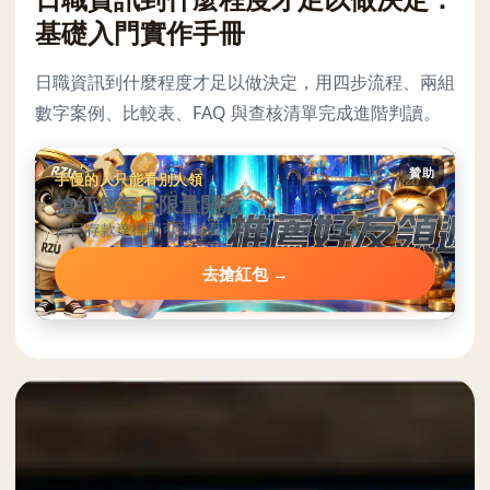
基礎入門實作手冊
日職資訊到什麼程度才足以做決定，用四步流程、兩組
數字案例、比較表、FAQ 與查核清單完成進階判讀。
贊助
手慢的人只能看別人領
搶紅包每日限量開放
當日存款達標即可到首頁搶紅包，手速決定金額。
去搶紅包 →