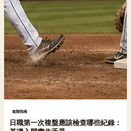
進階指南
日職第一次複盤應該檢查哪些紀錄：