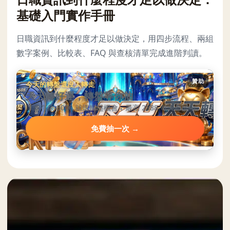
基礎入門實作手冊
日職資訊到什麼程度才足以做決定，用四步流程、兩組
數字案例、比較表、FAQ 與查核清單完成進階判讀。
贊助
今天的轉盤還沒人轉走
天天轉好運，轉盤等你抽
單筆存款 3000 就送轉盤機會，最高 2888 每天都能中。
免費抽一次 →