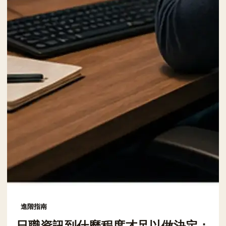
進階指南
日職資訊到什麼程度才足以做決定：