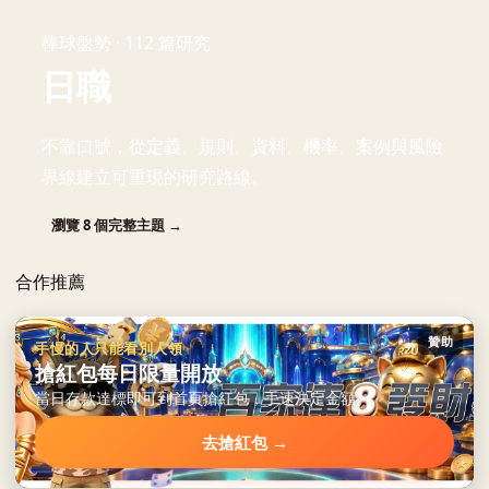
棒球盤勢 · 112 篇研究
日職
不靠口號，從定義、規則、資料、機率、案例與風險
界線建立可重現的研究路線。
瀏覽 8 個完整主題 →
合作推薦
贊助
手慢的人只能看別人領
搶紅包每日限量開放
當日存款達標即可到首頁搶紅包，手速決定金額。
去搶紅包 →