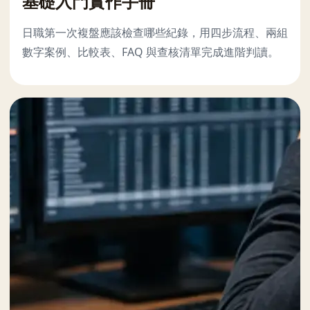
基礎入門實作手冊
日職第一次複盤應該檢查哪些紀錄，用四步流程、兩組
數字案例、比較表、FAQ 與查核清單完成進階判讀。