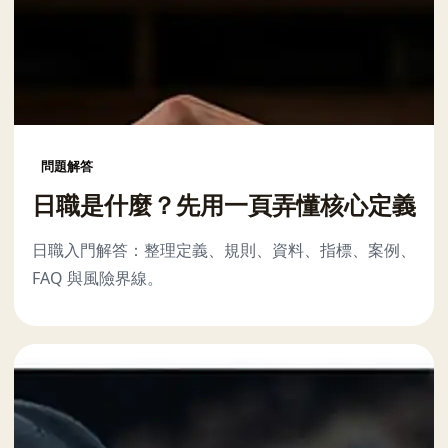
問題解答
日職是什麼？先用一頁弄懂核心定義
日職入門解答：整理定義、規則、資料、指標、案例、
FAQ 與風險界線。