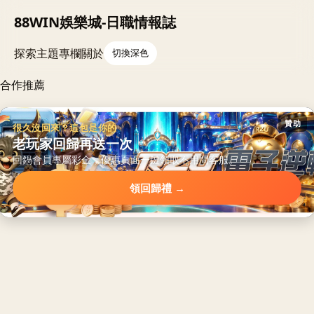
88WIN娛樂城-日職情報誌
探索
主題
專欄
關於
切換深色
合作推薦
贊助
很久沒回來？這包是你的
老玩家回歸再送一次
回鍋會員專屬彩金，優惠頁面一鍵領取不用問客服。
領回歸禮 →