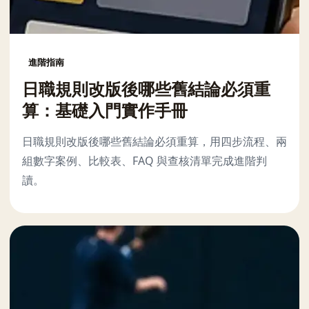
進階指南
日職規則改版後哪些舊結論必須重
算：基礎入門實作手冊
日職規則改版後哪些舊結論必須重算，用四步流程、兩
組數字案例、比較表、FAQ 與查核清單完成進階判
讀。