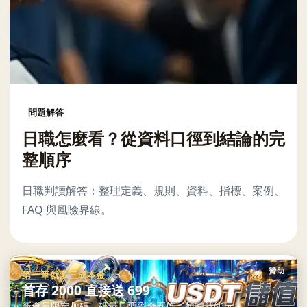
問題解答
日職怎麼看？從資料口徑到結論的完
整順序
日職判讀解答：整理定義、規則、資料、指標、案例、
FAQ 與風險界線。
贊助
第一筆就多三成本金
首存 2000 直接送 699
新會員限定加碼，碼量只要彩金五倍，領完就能玩。