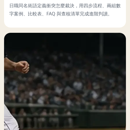
日職同名術語定義衝突怎麼裁決，用四步流程、兩組數
字案例、比較表、FAQ 與查核清單完成進階判讀。