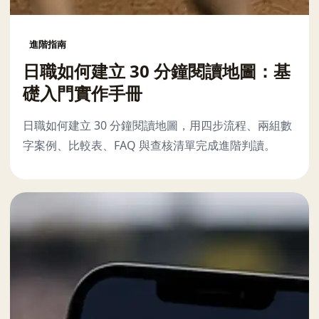
進階指南
日職如何建立 30 分鐘閱讀地圖：基
礎入門實作手冊
日職如何建立 30 分鐘閱讀地圖，用四步流程、兩組數
字案例、比較表、FAQ 與查核清單完成進階判讀。