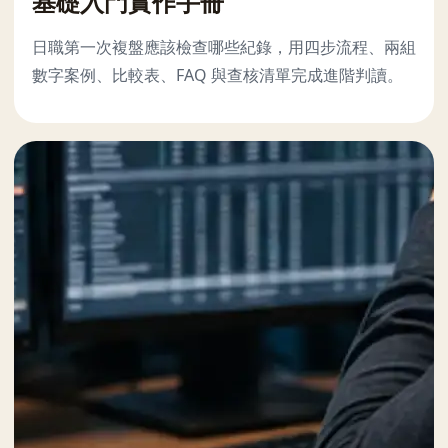
基礎入門實作手冊
日職第一次複盤應該檢查哪些紀錄，用四步流程、兩組
數字案例、比較表、FAQ 與查核清單完成進階判讀。