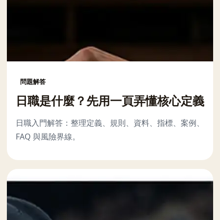
問題解答
日職是什麼？先用一頁弄懂核心定義
日職入門解答：整理定義、規則、資料、指標、案例、
FAQ 與風險界線。