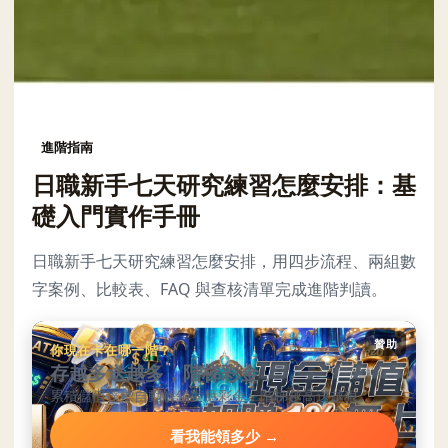
進階指南
日職新手七天研究練習怎麼安排：基
礎入門實作手冊
日職新手七天研究練習怎麼安排，用四步流程、兩組數
字案例、比較表、FAQ 與查核清單完成進階判讀。
贊助
你現在卡在哪一階？
存越多送越多，階梯彩金
累積儲值達標自動解鎖對應彩金，階梯越高送越狠。
看我能領多少 →