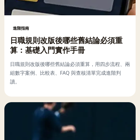
進階指南
日職規則改版後哪些舊結論必須重
算：基礎入門實作手冊
日職規則改版後哪些舊結論必須重算，用四步流程、兩
組數字案例、比較表、FAQ 與查核清單完成進階判
讀。