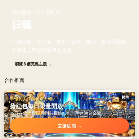
棒球盤勢 · 112 篇研究
日職
不靠口號，從定義、規則、資料、機率、案例與風險
界線建立可重現的研究路線。
瀏覽 8 個完整主題 →
合作推薦
贊助
手慢的人只能看別人領
搶紅包每日限量開放
當日存款達標即可到首頁搶紅包，手速決定金額。
去搶紅包 →