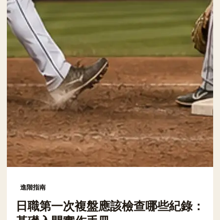
進階指南
日職第一次複盤應該檢查哪些紀錄：