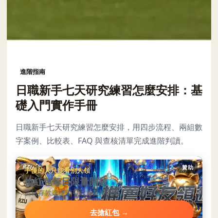
進階指南
日職新手七天研究練習怎麼安排：基
礎入門實作手冊
日職新手七天研究練習怎麼安排，用四步流程、兩組數
字案例、比較表、FAQ 與查核清單完成進階判讀。
贊助
手慢的人只能看別人領
搶紅包每日限量開放
當日存款達標即可到首頁搶紅包，手速決定金額。
去搶紅包 →