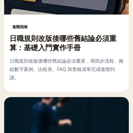
進階指南
日職規則改版後哪些舊結論必須重
算：基礎入門實作手冊
日職規則改版後哪些舊結論必須重算，用四步流程、兩
組數字案例、比較表、FAQ 與查核清單完成進階判
讀。