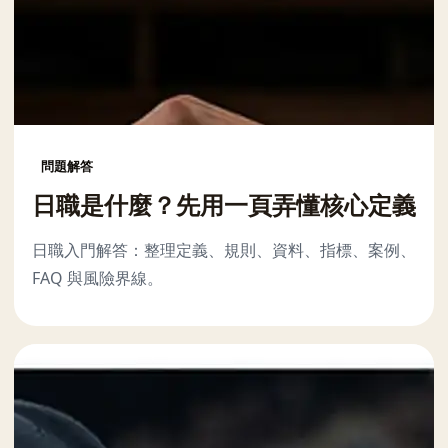
問題解答
日職是什麼？先用一頁弄懂核心定義
日職入門解答：整理定義、規則、資料、指標、案例、
FAQ 與風險界線。