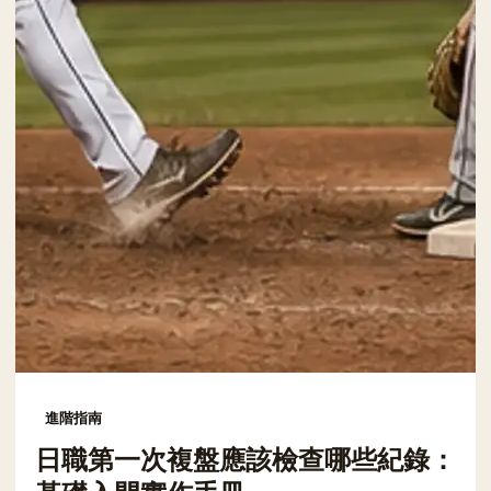
進階指南
日職第一次複盤應該檢查哪些紀錄：