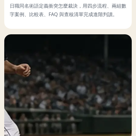
日職同名術語定義衝突怎麼裁決，用四步流程、兩組數
字案例、比較表、FAQ 與查核清單完成進階判讀。