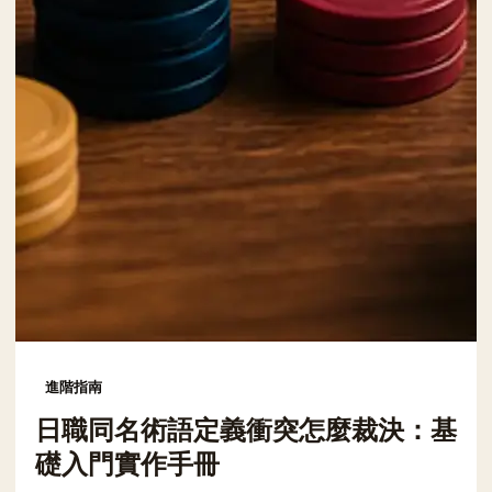
進階指南
日職同名術語定義衝突怎麼裁決：基
礎入門實作手冊