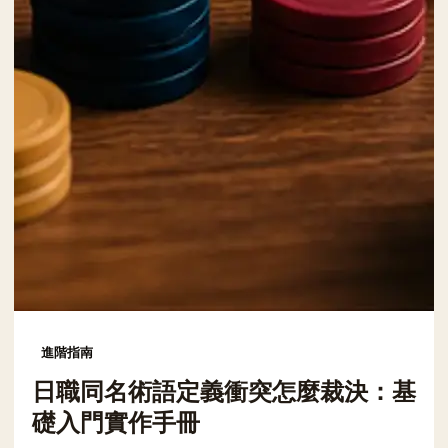
進階指南
日職同名術語定義衝突怎麼裁決：基
礎入門實作手冊