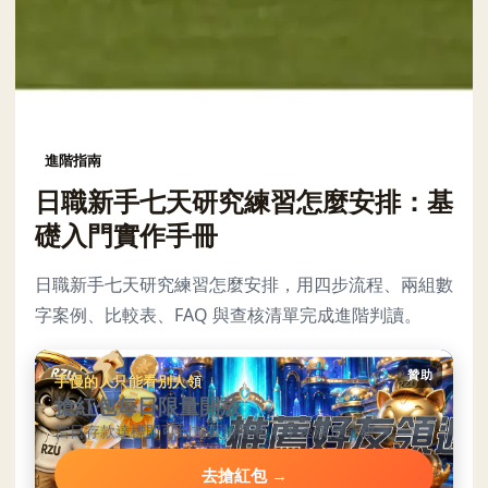
進階指南
日職新手七天研究練習怎麼安排：基
礎入門實作手冊
日職新手七天研究練習怎麼安排，用四步流程、兩組數
字案例、比較表、FAQ 與查核清單完成進階判讀。
贊助
手慢的人只能看別人領
搶紅包每日限量開放
當日存款達標即可到首頁搶紅包，手速決定金額。
去搶紅包 →