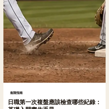
進階指南
日職第一次複盤應該檢查哪些紀錄：