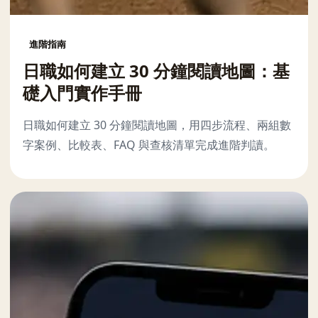
進階指南
日職如何建立 30 分鐘閱讀地圖：基
礎入門實作手冊
日職如何建立 30 分鐘閱讀地圖，用四步流程、兩組數
字案例、比較表、FAQ 與查核清單完成進階判讀。