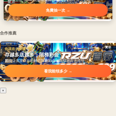
免費抽一次 →
合作推薦
贊助
你現在卡在哪一階？
存越多送越多，階梯彩金
累積儲值達標自動解鎖對應彩金，階梯越高送越狠。
看我能領多少 →
×