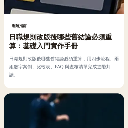
進階指南
日職規則改版後哪些舊結論必須重
算：基礎入門實作手冊
日職規則改版後哪些舊結論必須重算，用四步流程、兩
組數字案例、比較表、FAQ 與查核清單完成進階判
讀。