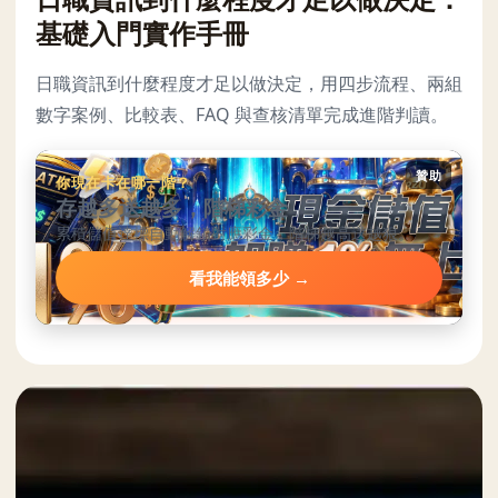
基礎入門實作手冊
日職資訊到什麼程度才足以做決定，用四步流程、兩組
數字案例、比較表、FAQ 與查核清單完成進階判讀。
贊助
你現在卡在哪一階？
存越多送越多，階梯彩金
累積儲值達標自動解鎖對應彩金，階梯越高送越狠。
看我能領多少 →