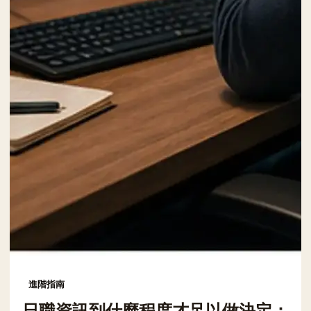
進階指南
日職資訊到什麼程度才足以做決定：