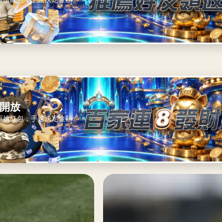
開放
頁搶紅包，手速決定金額。