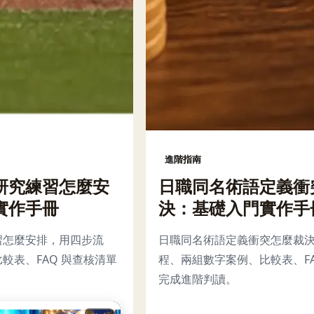
進階指南
研究練習怎麼安
日職同名術語定義衝
實作手冊
決：基礎入門實作手
習怎麼安排，用四步流
日職同名術語定義衝突怎麼裁
較表、FAQ 與查核清單
程、兩組數字案例、比較表、FA
完成進階判讀。