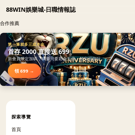
88WIN娛樂城-日職情報誌
合作推薦
第一筆就多三成本金
首存 2000 直接送 699
新會員限定加碼，碼量只要彩金五倍，領完就能玩。
領 699 →
探索導覽
首頁