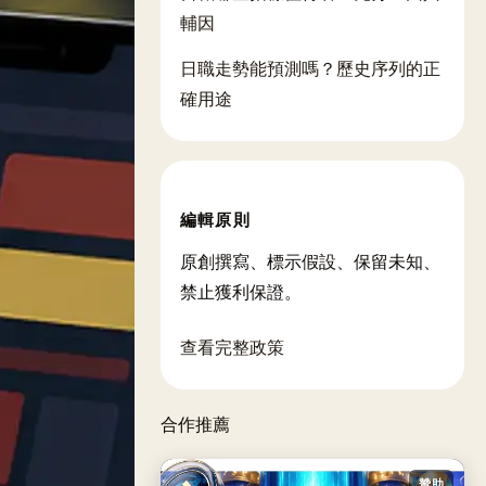
輔因
日職走勢能預測嗎？歷史序列的正
確用途
編輯原則
原創撰寫、標示假設、保留未知、
禁止獲利保證。
查看完整政策
合作推薦
贊助