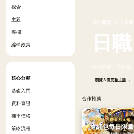
探索
主題
棒球盤勢 · 112 篇
日職
專欄
編輯政策
不靠口號，從定義
核心分類
瀏覽 8 個完整主題 →
基礎入門
合作推薦
資料查證
機率價格
手慢的人只能看別人領
搶紅包每日限量
策略流程
當日存款達標即可到首