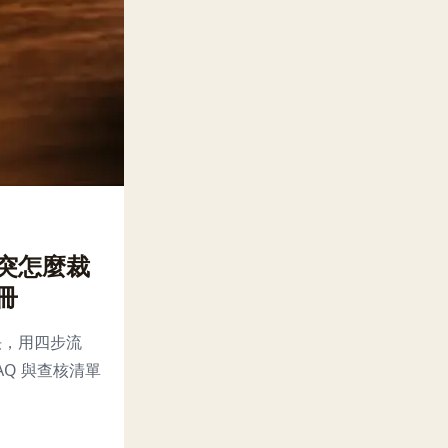
突怎麼裁
冊
決，用四步流
Q 與查核清單