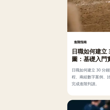
進階指南
日職如何建立 
圖：基礎入門
日職如何建立 30 
程、兩組數字案例、比
完成進階判讀。