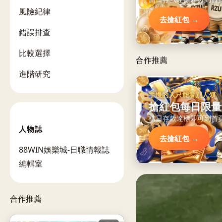
風險紀律
去搶紅包 →
錯誤排查
比較選擇
合作推薦
進階研究
手慢的人只能看別人領
搶紅包每日限量
當日存款達標即可到首
人物誌
去搶紅包 →
88WIN娛樂城-日職情報誌
編輯室
合作推薦