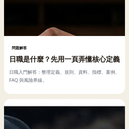
問題解答
日職是什麼？先用一頁弄懂核心定義
日職入門解答：整理定義、規則、資料、指標、案例、
FAQ 與風險界線。