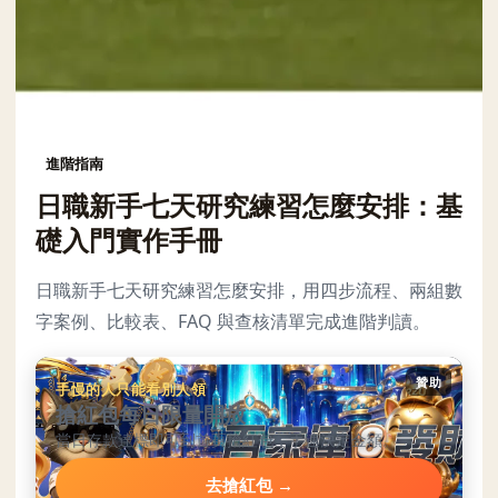
進階指南
日職新手七天研究練習怎麼安排：基
礎入門實作手冊
日職新手七天研究練習怎麼安排，用四步流程、兩組數
字案例、比較表、FAQ 與查核清單完成進階判讀。
贊助
手慢的人只能看別人領
搶紅包每日限量開放
當日存款達標即可到首頁搶紅包，手速決定金額。
去搶紅包 →