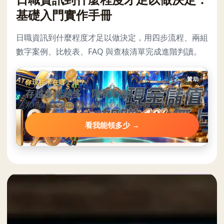
基礎入門實作手冊
日職資訊到什麼程度才足以做決定，用四步流程、兩組
數字案例、比較表、FAQ 與查核清單完成進階判讀。
贊助
你現在卡在哪一階？
存越多送越多，階梯彩金
累積儲值達標自動解鎖對應彩金，階梯越高送越狠。
看我能領多少 →