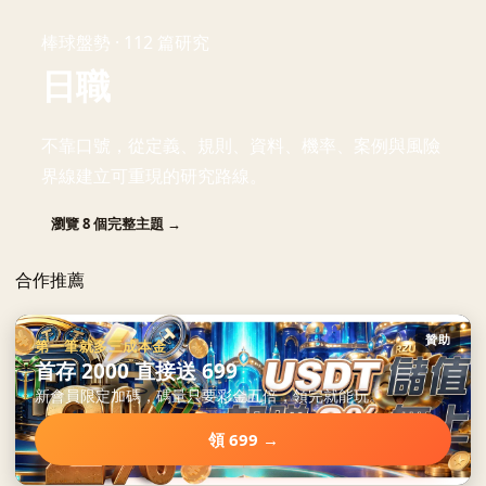
棒球盤勢 · 112 篇研究
日職
不靠口號，從定義、規則、資料、機率、案例與風險
界線建立可重現的研究路線。
瀏覽 8 個完整主題 →
合作推薦
贊助
第一筆就多三成本金
首存 2000 直接送 699
新會員限定加碼，碼量只要彩金五倍，領完就能玩。
領 699 →