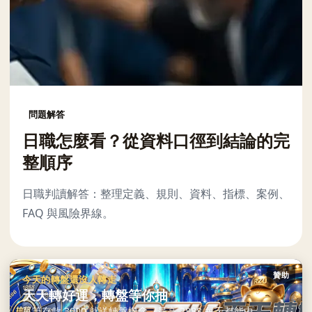
問題解答
日職怎麼看？從資料口徑到結論的完
整順序
日職判讀解答：整理定義、規則、資料、指標、案例、
FAQ 與風險界線。
贊助
今天的轉盤還沒人轉走
天天轉好運，轉盤等你抽
單筆存款 3000 就送轉盤機會，最高 2888 每天都能中。