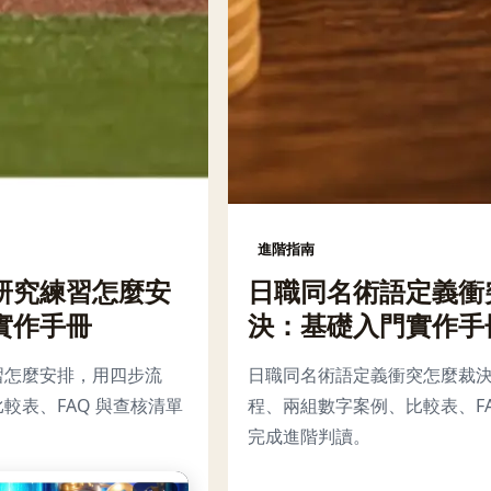
進階指南
研究練習怎麼安
日職同名術語定義衝
實作手冊
決：基礎入門實作手
習怎麼安排，用四步流
日職同名術語定義衝突怎麼裁
較表、FAQ 與查核清單
程、兩組數字案例、比較表、FA
完成進階判讀。