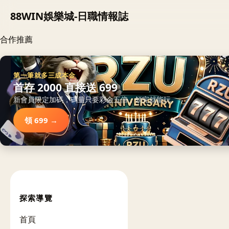
88WIN娛樂城-日職情報誌
合作推薦
第一筆就多三成本金
首存 2000 直接送 699
新會員限定加碼，碼量只要彩金五倍，領完就能玩。
領 699 →
探索導覽
首頁