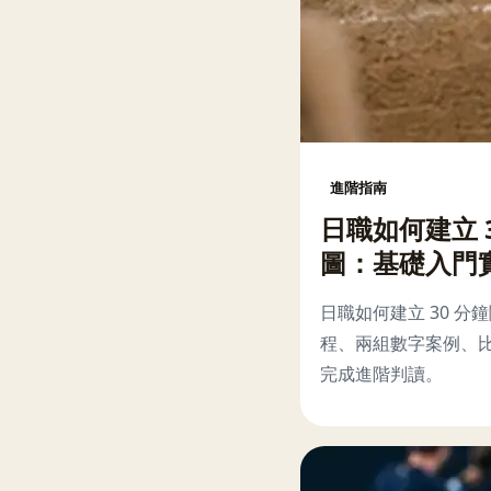
進階指南
日職如何建立 
圖：基礎入門
日職如何建立 30 
程、兩組數字案例、比
完成進階判讀。