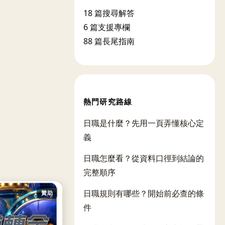
18 篇搜尋解答
6 篇支援專欄
88 篇長尾指南
熱門研究路線
日職是什麼？先用一頁弄懂核心定
義
日職怎麼看？從資料口徑到結論的
完整順序
日職規則有哪些？開始前必查的條
贊助
件