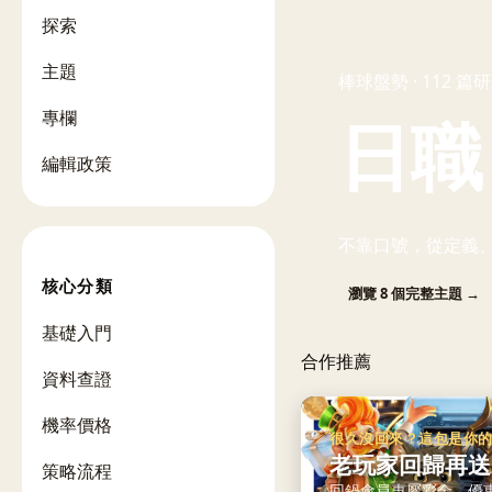
探索
主題
棒球盤勢 · 112 篇
日職
專欄
編輯政策
不靠口號，從定義
核心分類
瀏覽 8 個完整主題 →
基礎入門
合作推薦
資料查證
機率價格
很久沒回來？這包是你
老玩家回歸再送
策略流程
回鍋會員專屬彩金，優