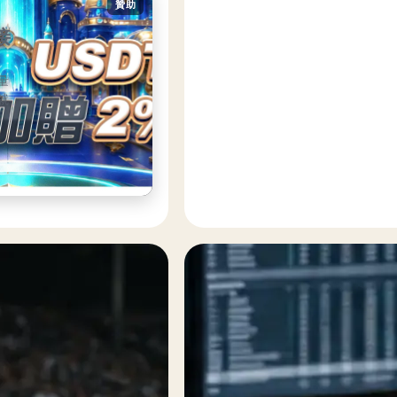
贊助
接
量
就