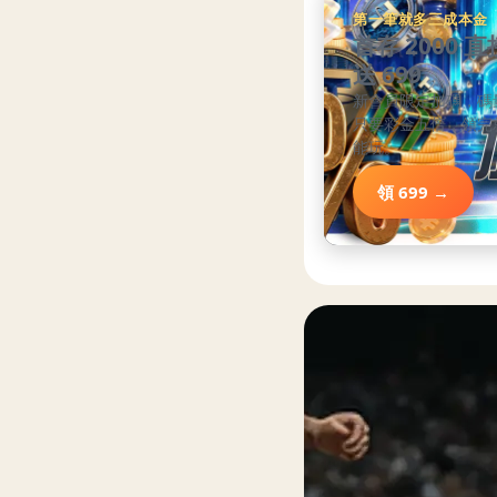
第一筆就多三成本金
首存 2000 直
送 699
新會員限定加碼，碼
只要彩金五倍，領完
能玩。
領 699 →