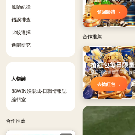
風險紀律
領回歸禮 →
錯誤排查
比較選擇
合作推薦
進階研究
手慢的人只能看別人領
搶紅包每日限量
當日存款達標即可到首
人物誌
去搶紅包 →
88WIN娛樂城-日職情報誌
編輯室
合作推薦