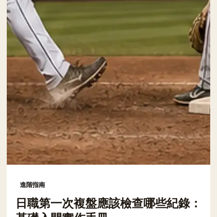
進階指南
日職第一次複盤應該檢查哪些紀錄：