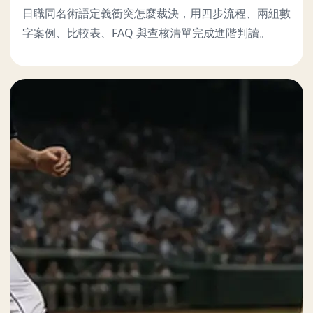
日職同名術語定義衝突怎麼裁決，用四步流程、兩組數
字案例、比較表、FAQ 與查核清單完成進階判讀。