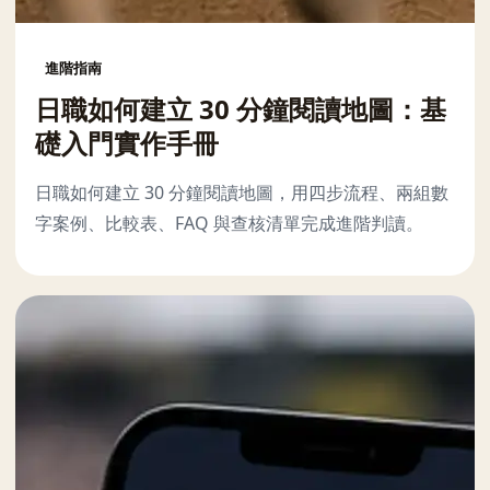
進階指南
日職如何建立 30 分鐘閱讀地圖：基
礎入門實作手冊
日職如何建立 30 分鐘閱讀地圖，用四步流程、兩組數
字案例、比較表、FAQ 與查核清單完成進階判讀。