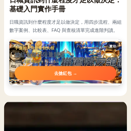
基礎入門實作手冊
日職資訊到什麼程度才足以做決定，用四步流程、兩組
數字案例、比較表、FAQ 與查核清單完成進階判讀。
贊助
手慢的人只能看別人領
搶紅包每日限量開放
當日存款達標即可到首頁搶紅包，手速決定金額。
去搶紅包 →