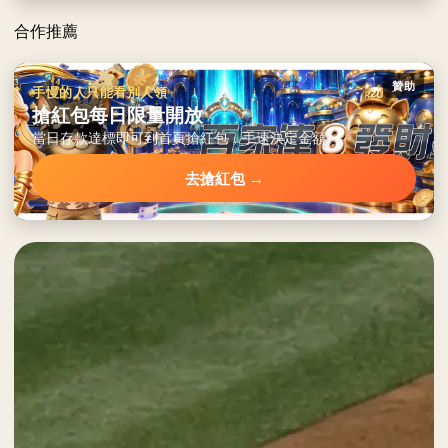
合作推薦
贊助
手慢的人只能看別人領
搶紅包每日限量開放
當日存款達標即可到首頁搶紅包，手速決定金額。
去搶紅包 →