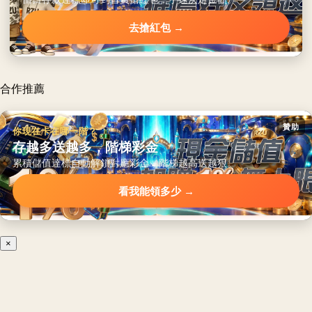
去搶紅包 →
合作推薦
贊助
你現在卡在哪一階？
存越多送越多，階梯彩金
累積儲值達標自動解鎖對應彩金，階梯越高送越狠。
看我能領多少 →
×