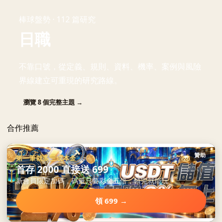
棒球盤勢 · 112 篇研究
日職
不靠口號，從定義、規則、資料、機率、案例與風險
界線建立可重現的研究路線。
瀏覽 8 個完整主題 →
合作推薦
贊助
第一筆就多三成本金
首存 2000 直接送 699
新會員限定加碼，碼量只要彩金五倍，領完就能玩。
領 699 →