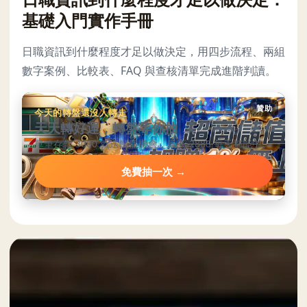
基礎入門實作手冊
日職資訊到什麼程度才足以做決定，用四步流程、兩組
數字案例、比較表、FAQ 與查核清單完成進階判讀。
贊助
今天的轉盤還沒人轉走
天天轉好運，轉盤等你抽
單筆存款 3000 就送轉盤機會，最高 2888 每天都能中。
免費抽一次 →