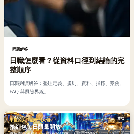
問題解答
日職怎麼看？從資料口徑到結論的完
整順序
日職判讀解答：整理定義、規則、資料、指標、案例、
FAQ 與風險界線。
贊助
手慢的人只能看別人領
搶紅包每日限量開放
當日存款達標即可到首頁搶紅包，手速決定金額。