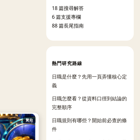
18 篇搜尋解答
6 篇支援專欄
88 篇長尾指南
熱門研究路線
日職是什麼？先用一頁弄懂核心定
義
日職怎麼看？從資料口徑到結論的
完整順序
日職規則有哪些？開始前必查的條
贊助
件