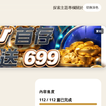
探索
主題
專欄
關於
切換深色
贊助
內容進度
112 / 112 篇已完成