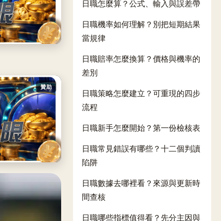
日職怎麼算？公式、輸入與誤差帶
日職機率如何理解？別把短期結果
當規律
日職賠率怎麼換算？價格與機率的
差別
贊助
日職策略怎麼建立？可重現的四步
流程
日職新手怎麼開始？第一份檢核表
日職常見錯誤有哪些？十二個判讀
陷阱
日職數據去哪裡看？來源與更新時
間查核
日職哪些指標值得看？先分主因與