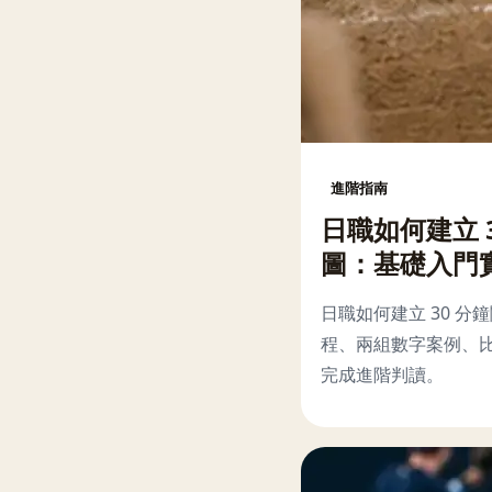
進階指南
日職如何建立 
圖：基礎入門
日職如何建立 30 
程、兩組數字案例、比
完成進階判讀。