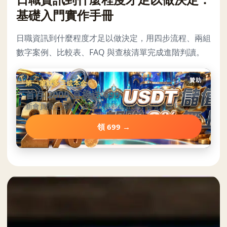
基礎入門實作手冊
日職資訊到什麼程度才足以做決定，用四步流程、兩組
數字案例、比較表、FAQ 與查核清單完成進階判讀。
贊助
第一筆就多三成本金
首存 2000 直接送 699
新會員限定加碼，碼量只要彩金五倍，領完就能玩。
領 699 →