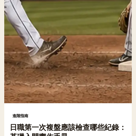
進階指南
日職第一次複盤應該檢查哪些紀錄：