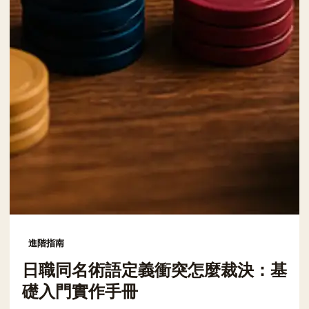
進階指南
日職同名術語定義衝突怎麼裁決：基
礎入門實作手冊