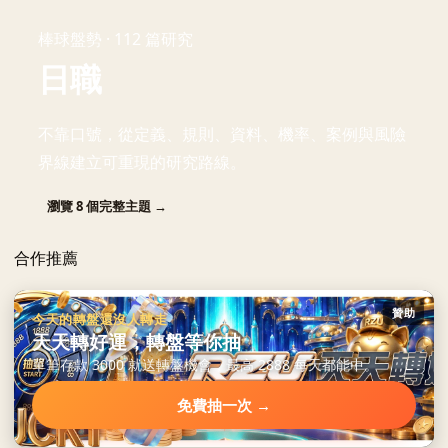
棒球盤勢 · 112 篇研究
日職
不靠口號，從定義、規則、資料、機率、案例與風險
界線建立可重現的研究路線。
瀏覽 8 個完整主題 →
合作推薦
贊助
今天的轉盤還沒人轉走
天天轉好運，轉盤等你抽
單筆存款 3000 就送轉盤機會，最高 2888 每天都能中。
免費抽一次 →