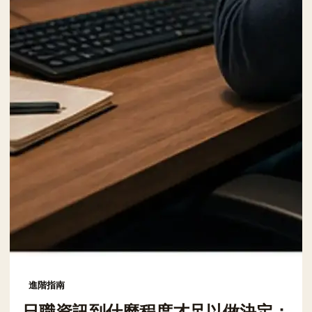
進階指南
日職資訊到什麼程度才足以做決定：