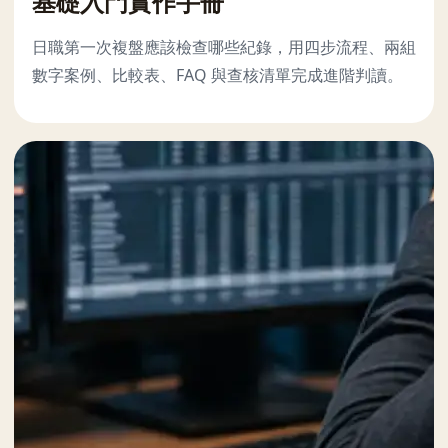
基礎入門實作手冊
日職第一次複盤應該檢查哪些紀錄，用四步流程、兩組
數字案例、比較表、FAQ 與查核清單完成進階判讀。