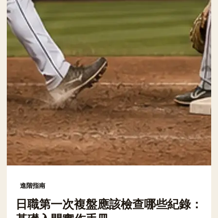
進階指南
日職第一次複盤應該檢查哪些紀錄：