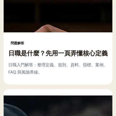
問題解答
日職是什麼？先用一頁弄懂核心定義
日職入門解答：整理定義、規則、資料、指標、案例、
FAQ 與風險界線。