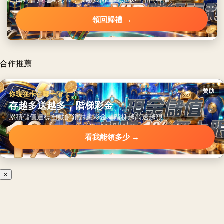
領回歸禮 →
合作推薦
贊助
你現在卡在哪一階？
存越多送越多，階梯彩金
累積儲值達標自動解鎖對應彩金，階梯越高送越狠。
看我能領多少 →
×