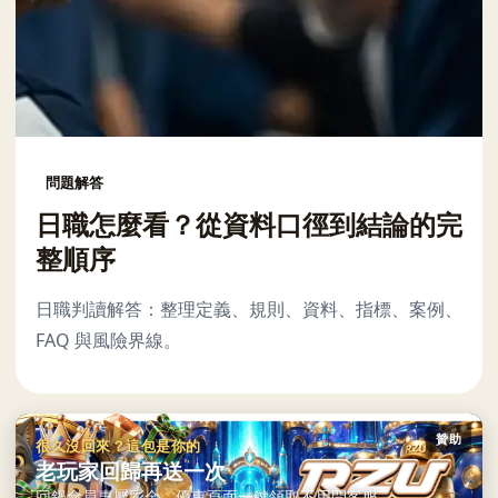
問題解答
日職怎麼看？從資料口徑到結論的完
整順序
日職判讀解答：整理定義、規則、資料、指標、案例、
FAQ 與風險界線。
贊助
很久沒回來？這包是你的
老玩家回歸再送一次
回鍋會員專屬彩金，優惠頁面一鍵領取不用問客服。