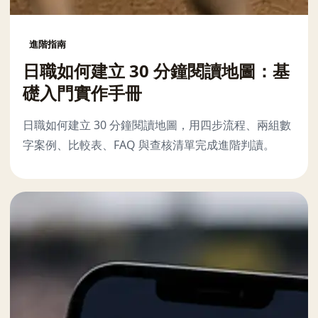
進階指南
日職如何建立 30 分鐘閱讀地圖：基
礎入門實作手冊
日職如何建立 30 分鐘閱讀地圖，用四步流程、兩組數
字案例、比較表、FAQ 與查核清單完成進階判讀。