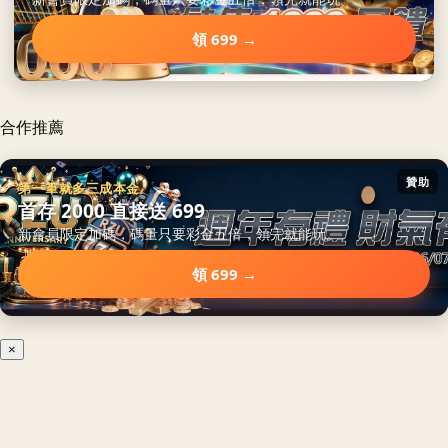
領 699 →
合作推薦
贊助
第一筆就多三成本金
首存 2000 直接送 699
新會員限定加碼，碼量只要彩金五倍，領完就能玩。
領 699 →
×