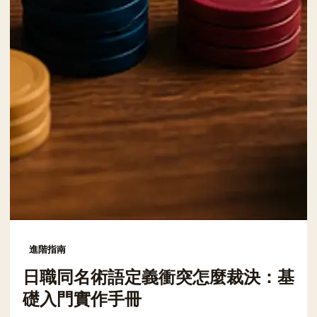
進階指南
日職同名術語定義衝突怎麼裁決：基
礎入門實作手冊