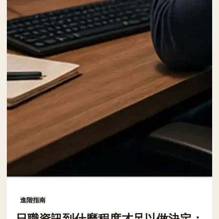
進階指南
日職資訊到什麼程度才足以做決定：