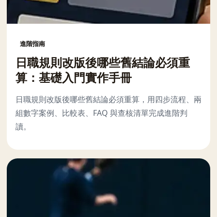
進階指南
日職規則改版後哪些舊結論必須重
算：基礎入門實作手冊
日職規則改版後哪些舊結論必須重算，用四步流程、兩
組數字案例、比較表、FAQ 與查核清單完成進階判
讀。