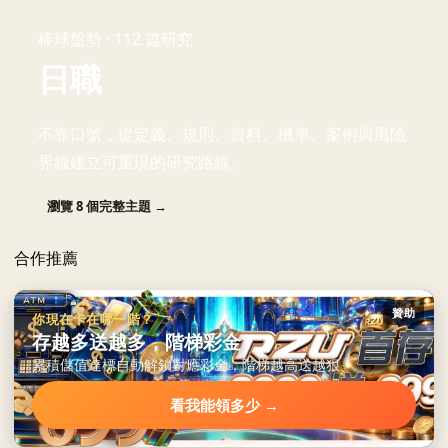
棒球盤勢 · 112 篇研究
日職
不靠口號，從定義、規則、資料、機率、案例與風險
界線建立可重現的研究路線。
瀏覽 8 個完整主題 →
合作推薦
贊助
你現在卡在哪一階？
存越多送越多，階梯彩金
累積儲值達標自動解鎖對應彩金，階梯越高送越狠。
看我能領多少 →