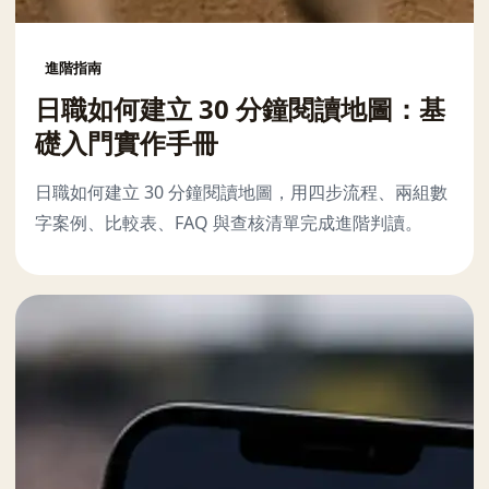
進階指南
日職如何建立 30 分鐘閱讀地圖：基
礎入門實作手冊
日職如何建立 30 分鐘閱讀地圖，用四步流程、兩組數
字案例、比較表、FAQ 與查核清單完成進階判讀。