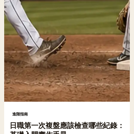
進階指南
日職第一次複盤應該檢查哪些紀錄：