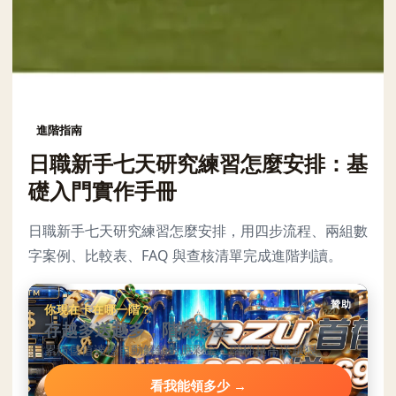
進階指南
日職新手七天研究練習怎麼安排：基
礎入門實作手冊
日職新手七天研究練習怎麼安排，用四步流程、兩組數
字案例、比較表、FAQ 與查核清單完成進階判讀。
贊助
你現在卡在哪一階？
存越多送越多，階梯彩金
累積儲值達標自動解鎖對應彩金，階梯越高送越狠。
看我能領多少 →