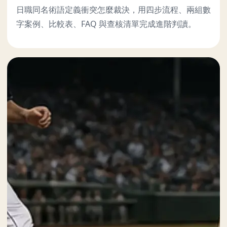
日職同名術語定義衝突怎麼裁決，用四步流程、兩組數
字案例、比較表、FAQ 與查核清單完成進階判讀。