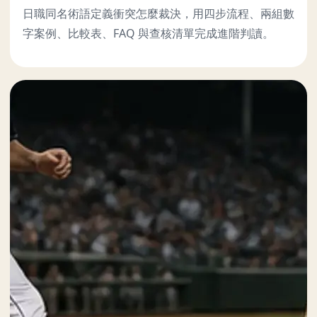
日職同名術語定義衝突怎麼裁決，用四步流程、兩組數
字案例、比較表、FAQ 與查核清單完成進階判讀。