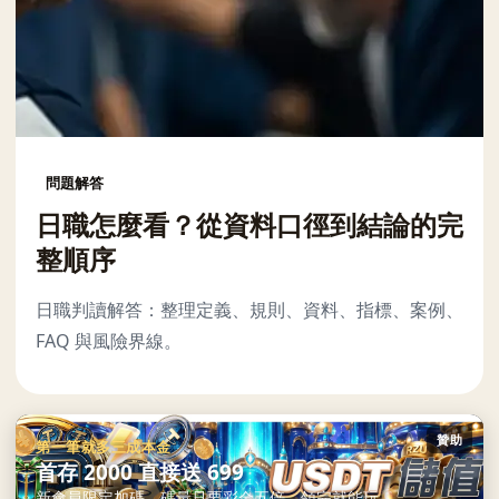
問題解答
日職怎麼看？從資料口徑到結論的完
整順序
日職判讀解答：整理定義、規則、資料、指標、案例、
FAQ 與風險界線。
贊助
第一筆就多三成本金
首存 2000 直接送 699
新會員限定加碼，碼量只要彩金五倍，領完就能玩。