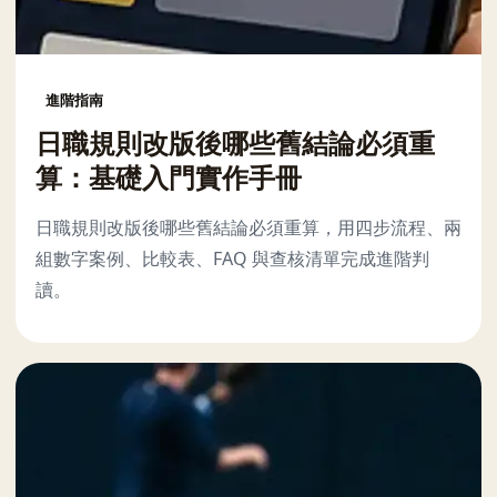
進階指南
日職規則改版後哪些舊結論必須重
算：基礎入門實作手冊
日職規則改版後哪些舊結論必須重算，用四步流程、兩
組數字案例、比較表、FAQ 與查核清單完成進階判
讀。