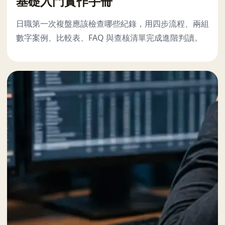
基礎入門實作手冊
日職第一次複盤應該檢查哪些紀錄，用四步流程、兩組
數字案例、比較表、FAQ 與查核清單完成進階判讀。