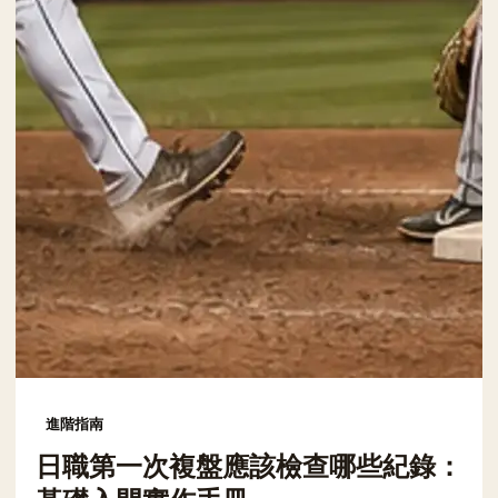
進階指南
日職第一次複盤應該檢查哪些紀錄：