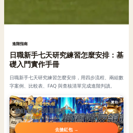
進階指南
日職新手七天研究練習怎麼安排：基
礎入門實作手冊
日職新手七天研究練習怎麼安排，用四步流程、兩組數
字案例、比較表、FAQ 與查核清單完成進階判讀。
贊助
手慢的人只能看別人領
搶紅包每日限量開放
當日存款達標即可到首頁搶紅包，手速決定金額。
去搶紅包 →