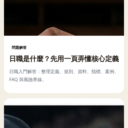
問題解答
日職是什麼？先用一頁弄懂核心定義
日職入門解答：整理定義、規則、資料、指標、案例、
FAQ 與風險界線。