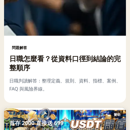
問題解答
日職怎麼看？從資料口徑到結論的完
整順序
日職判讀解答：整理定義、規則、資料、指標、案例、
FAQ 與風險界線。
贊助
第一筆就多三成本金
首存 2000 直接送 699
新會員限定加碼，碼量只要彩金五倍，領完就能玩。