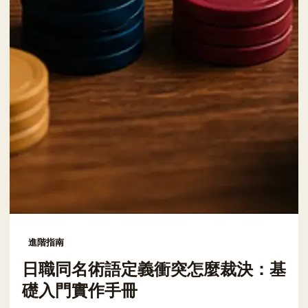
進階指南
日職同名術語定義衝突怎麼裁決：基
礎入門實作手冊