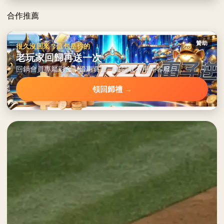
合作推薦
贊助
很久沒回來？這包是你的
老玩家回歸再送一次
回鍋會員專屬彩金，優惠頁面一鍵領取不用問客服。
領回歸禮 →