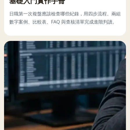
基礎入門實作手冊
日職第一次複盤應該檢查哪些紀錄，用四步流程、兩組
數字案例、比較表、FAQ 與查核清單完成進階判讀。