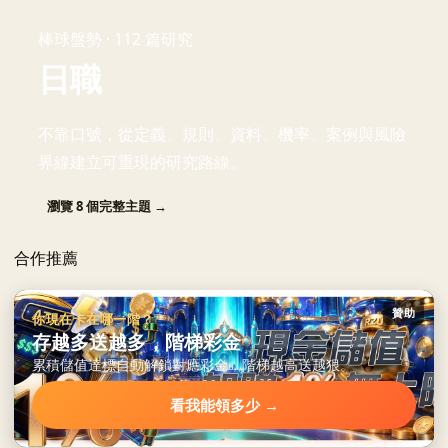
棒球盤勢 · 112 篇研究
日職
不靠口號，從定義、規則、資料、機率、案例與風險
界線建立可重現的研究路線。
瀏覽 8 個完整主題 →
合作推薦
贊助
你現在卡在哪一階？
存越多送越多，階梯彩金
累積儲值達標自動解鎖對應彩金，階梯越高送越狠。
看我能領多少 →