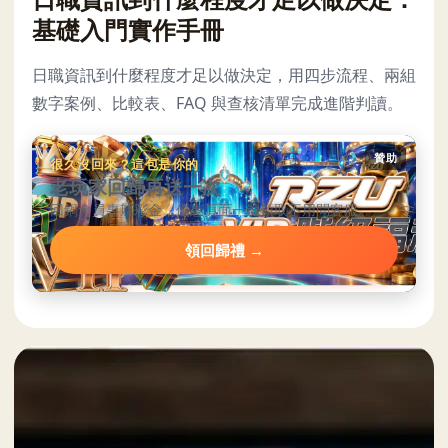
基礎入門實作手冊
日職資訊到什麼程度才足以做決定，用四步流程、兩組
數字案例、比較表、FAQ 與查核清單完成進階判讀。
贊助
很久沒回來？這包是你的
老玩家回歸再送一次
回鍋會員專屬彩金，優惠頁面一鍵領取不用問客服。
領回歸禮 →