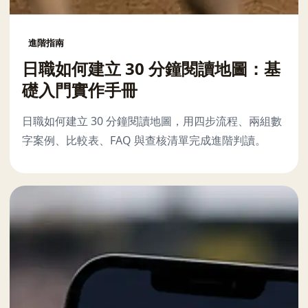
進階指南
日職如何建立 30 分鐘閱讀地圖：基
礎入門實作手冊
日職如何建立 30 分鐘閱讀地圖，用四步流程、兩組數
字案例、比較表、FAQ 與查核清單完成進階判讀。