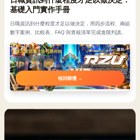
基礎入門實作手冊
日職資訊到什麼程度才足以做決定，用四步流程、兩組
數字案例、比較表、FAQ 與查核清單完成進階判讀。
贊助
很久沒回來？這包是你的
老玩家回歸再送一次
回鍋會員專屬彩金，優惠頁面一鍵領取不用問客服。
領回歸禮 →