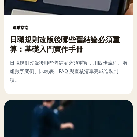
進階指南
日職規則改版後哪些舊結論必須重
算：基礎入門實作手冊
日職規則改版後哪些舊結論必須重算，用四步流程、兩
組數字案例、比較表、FAQ 與查核清單完成進階判
讀。