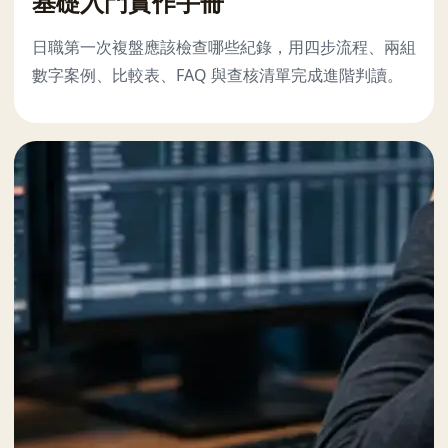
基礎入門實作手冊
日職第一次複盤應該檢查哪些紀錄，用四步流程、兩組
數字案例、比較表、FAQ 與查核清單完成進階判讀。