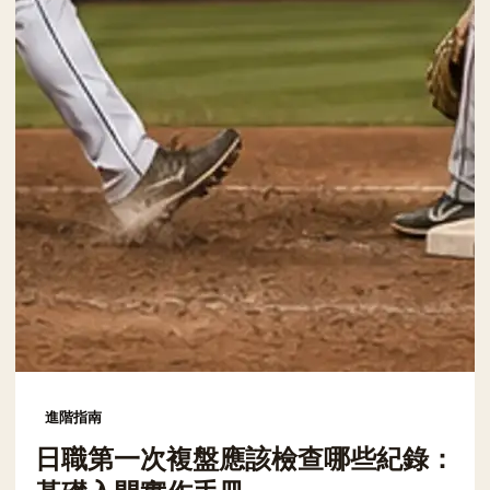
進階指南
日職第一次複盤應該檢查哪些紀錄：