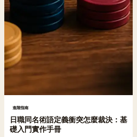
進階指南
日職同名術語定義衝突怎麼裁決：基
礎入門實作手冊