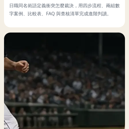
日職同名術語定義衝突怎麼裁決，用四步流程、兩組數
字案例、比較表、FAQ 與查核清單完成進階判讀。