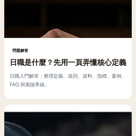
問題解答
日職是什麼？先用一頁弄懂核心定義
日職入門解答：整理定義、規則、資料、指標、案例、
FAQ 與風險界線。