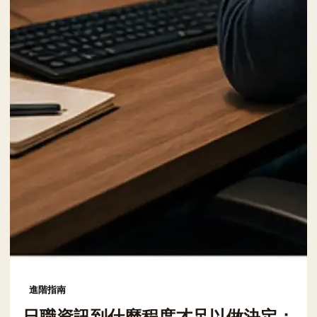
進階指南
日職資訊到什麼程度才足以做決定：