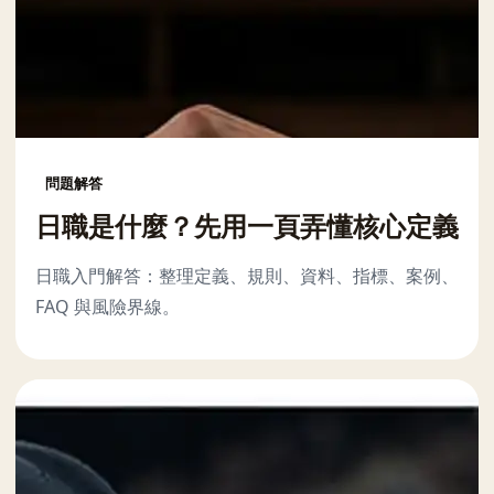
問題解答
日職是什麼？先用一頁弄懂核心定義
日職入門解答：整理定義、規則、資料、指標、案例、
FAQ 與風險界線。