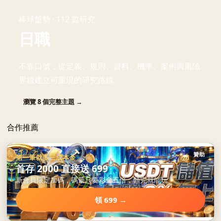
棒球盤勢 · 112 篇研究
日職
不靠口號，從定義、規則、資料、機率、案例與風險
界線建立可重現的研究路線。
瀏覽 8 個完整主題 →
合作推薦
贊助
第一筆就多三成本金
首存 2000 直接送 699
新會員限定加碼，碼量只要彩金五倍，領完就能玩。
領 699 →