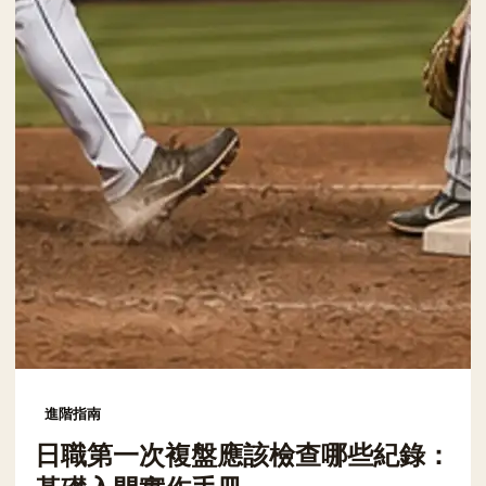
進階指南
日職第一次複盤應該檢查哪些紀錄：