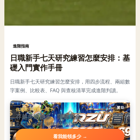
進階指南
日職新手七天研究練習怎麼安排：基
礎入門實作手冊
日職新手七天研究練習怎麼安排，用四步流程、兩組數
字案例、比較表、FAQ 與查核清單完成進階判讀。
贊助
你現在卡在哪一階？
存越多送越多，階梯彩金
累積儲值達標自動解鎖對應彩金，階梯越高送越狠。
看我能領多少 →