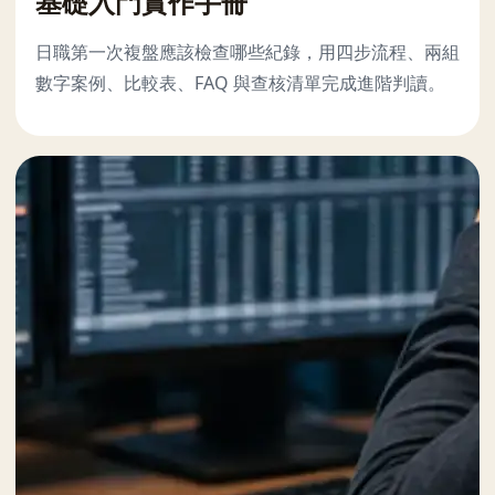
基礎入門實作手冊
日職第一次複盤應該檢查哪些紀錄，用四步流程、兩組
數字案例、比較表、FAQ 與查核清單完成進階判讀。