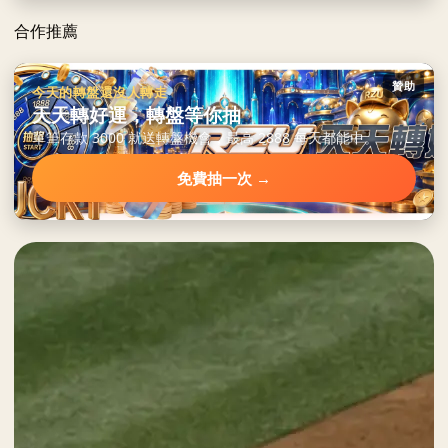
合作推薦
贊助
今天的轉盤還沒人轉走
天天轉好運，轉盤等你抽
單筆存款 3000 就送轉盤機會，最高 2888 每天都能中。
免費抽一次 →