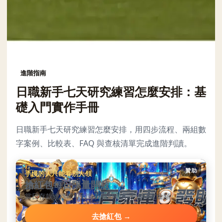
進階指南
日職新手七天研究練習怎麼安排：基
礎入門實作手冊
日職新手七天研究練習怎麼安排，用四步流程、兩組數
字案例、比較表、FAQ 與查核清單完成進階判讀。
贊助
手慢的人只能看別人領
搶紅包每日限量開放
當日存款達標即可到首頁搶紅包，手速決定金額。
去搶紅包 →