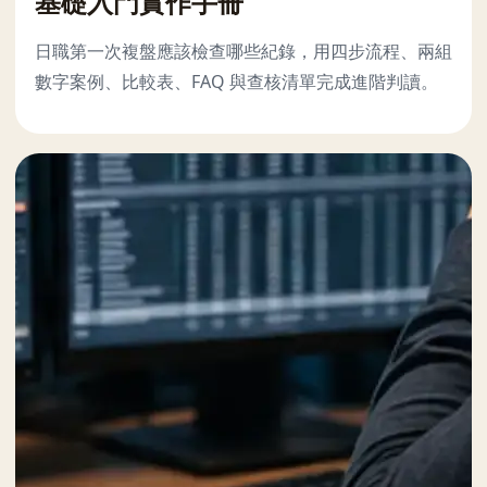
基礎入門實作手冊
日職第一次複盤應該檢查哪些紀錄，用四步流程、兩組
數字案例、比較表、FAQ 與查核清單完成進階判讀。