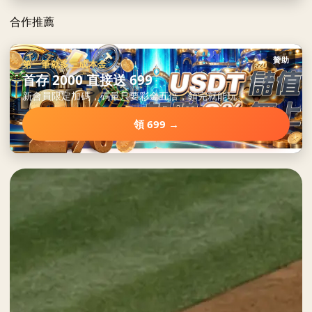
合作推薦
贊助
第一筆就多三成本金
首存 2000 直接送 699
新會員限定加碼，碼量只要彩金五倍，領完就能玩。
領 699 →