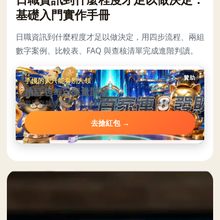
基礎入門實作手冊
日職資訊到什麼程度才足以做決定，用四步流程、兩組
數字案例、比較表、FAQ 與查核清單完成進階判讀。
贊助
手慢的人只能看別人領
搶紅包每日限量開放
當日存款達標即可到首頁搶紅包，手速決定金額。
去搶紅包 →