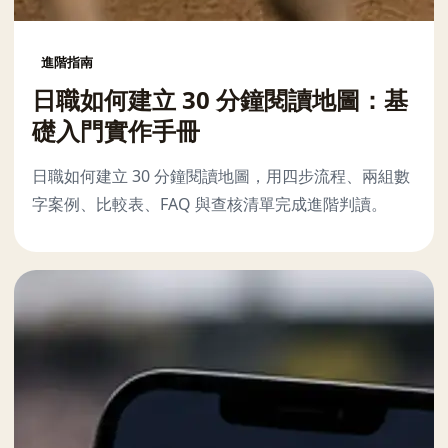
進階指南
日職如何建立 30 分鐘閱讀地圖：基
礎入門實作手冊
日職如何建立 30 分鐘閱讀地圖，用四步流程、兩組數
字案例、比較表、FAQ 與查核清單完成進階判讀。