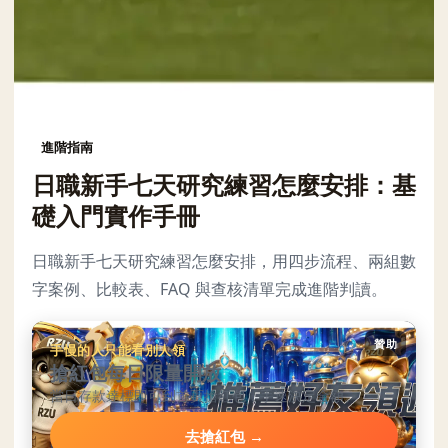
進階指南
日職新手七天研究練習怎麼安排：基
礎入門實作手冊
日職新手七天研究練習怎麼安排，用四步流程、兩組數
字案例、比較表、FAQ 與查核清單完成進階判讀。
贊助
手慢的人只能看別人領
搶紅包每日限量開放
當日存款達標即可到首頁搶紅包，手速決定金額。
去搶紅包 →