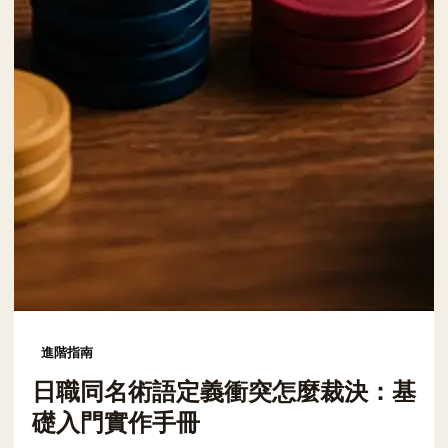
進階指南
日職同名術語定義衝突怎麼裁決：基
礎入門實作手冊