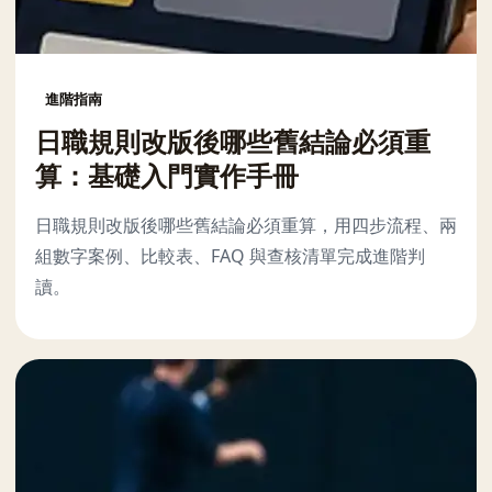
進階指南
日職規則改版後哪些舊結論必須重
算：基礎入門實作手冊
日職規則改版後哪些舊結論必須重算，用四步流程、兩
組數字案例、比較表、FAQ 與查核清單完成進階判
讀。