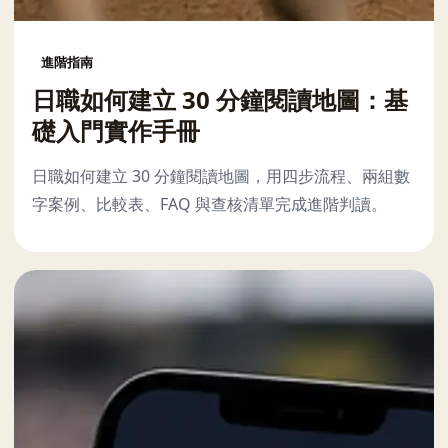
進階指南
日職如何建立 30 分鐘閱讀地圖：基
礎入門實作手冊
日職如何建立 30 分鐘閱讀地圖，用四步流程、兩組數
字案例、比較表、FAQ 與查核清單完成進階判讀。