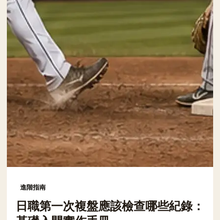
進階指南
日職第一次複盤應該檢查哪些紀錄：