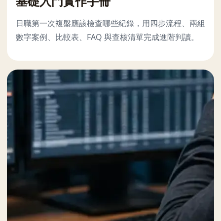
基礎入門實作手冊
日職第一次複盤應該檢查哪些紀錄，用四步流程、兩組
數字案例、比較表、FAQ 與查核清單完成進階判讀。