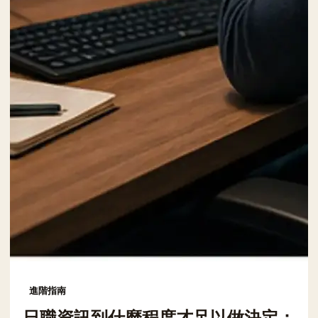
進階指南
日職資訊到什麼程度才足以做決定：