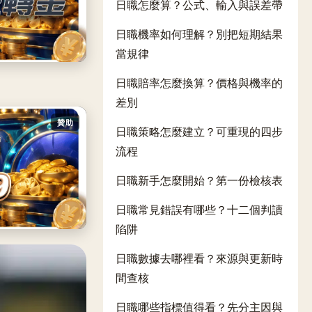
日職怎麼算？公式、輸入與誤差帶
日職機率如何理解？別把短期結果
當規律
日職賠率怎麼換算？價格與機率的
差別
贊助
日職策略怎麼建立？可重現的四步
流程
日職新手怎麼開始？第一份檢核表
日職常見錯誤有哪些？十二個判讀
陷阱
日職數據去哪裡看？來源與更新時
間查核
日職哪些指標值得看？先分主因與