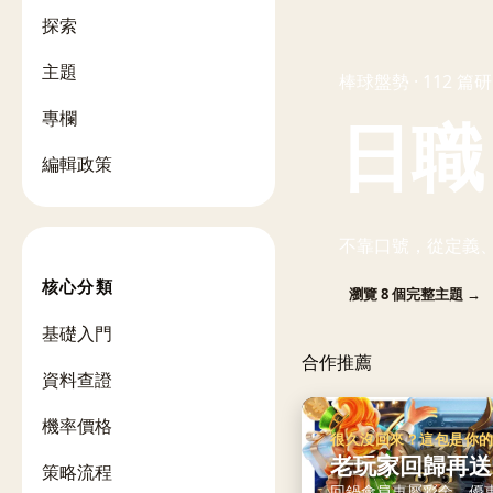
探索
主題
棒球盤勢 · 112 篇
日職
專欄
編輯政策
不靠口號，從定義
核心分類
瀏覽 8 個完整主題 →
基礎入門
合作推薦
資料查證
機率價格
很久沒回來？這包是你
老玩家回歸再送
策略流程
回鍋會員專屬彩金，優