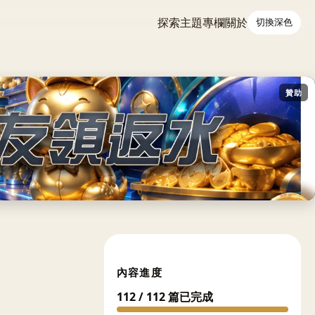
探索
主題
專欄
關於
切換深色
贊助
內容進度
112 / 112 篇已完成