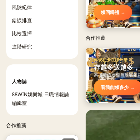
風險紀律
領回歸禮 →
錯誤排查
比較選擇
合作推薦
進階研究
你現在卡在哪一階？
存越多送越多，
累積儲值達標自動解鎖
人物誌
看我能領多少 →
88WIN娛樂城-日職情報誌
編輯室
合作推薦