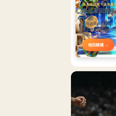
很久沒回來？這包是
老玩家回歸再
一次
回鍋會員專屬彩金，
惠頁面一鍵領取不用
客服。
領回歸禮 →