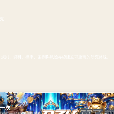
研究
、規則、資料、機率、案例與風險界線建立可重現的研究路線。
的
一次
惠頁面一鍵領取不用問客服。