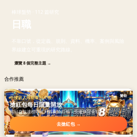
棒球盤勢 · 112 篇研究
日職
不靠口號，從定義、規則、資料、機率、案例與風險
界線建立可重現的研究路線。
瀏覽 8 個完整主題 →
合作推薦
贊助
手慢的人只能看別人領
搶紅包每日限量開放
當日存款達標即可到首頁搶紅包，手速決定金額。
去搶紅包 →