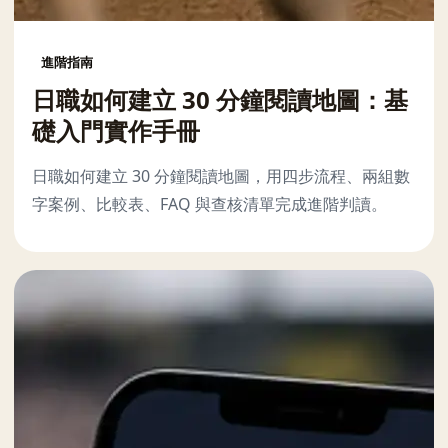
進階指南
日職如何建立 30 分鐘閱讀地圖：基
礎入門實作手冊
日職如何建立 30 分鐘閱讀地圖，用四步流程、兩組數
字案例、比較表、FAQ 與查核清單完成進階判讀。