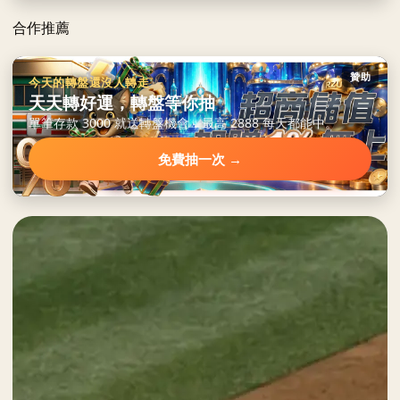
合作推薦
贊助
今天的轉盤還沒人轉走
天天轉好運，轉盤等你抽
單筆存款 3000 就送轉盤機會，最高 2888 每天都能中。
免費抽一次 →