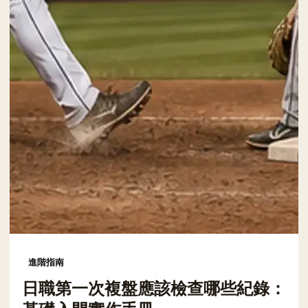
進階指南
日職第一次複盤應該檢查哪些紀錄：