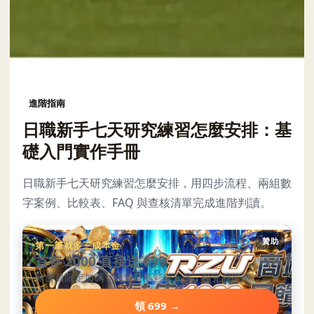
進階指南
日職新手七天研究練習怎麼安排：基
礎入門實作手冊
日職新手七天研究練習怎麼安排，用四步流程、兩組數
字案例、比較表、FAQ 與查核清單完成進階判讀。
贊助
第一筆就多三成本金
首存 2000 直接送 699
新會員限定加碼，碼量只要彩金五倍，領完就能玩。
領 699 →