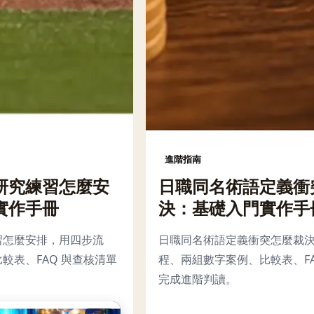
進階指南
研究練習怎麼安
日職同名術語定義衝
實作手冊
決：基礎入門實作手
習怎麼安排，用四步流
日職同名術語定義衝突怎麼裁
較表、FAQ 與查核清單
程、兩組數字案例、比較表、FA
完成進階判讀。