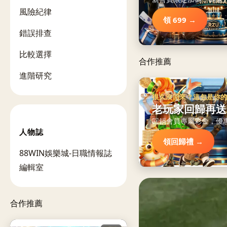
風險紀律
領 699 →
錯誤排查
比較選擇
合作推薦
進階研究
很久沒回來？這包是你
老玩家回歸再送
回鍋會員專屬彩金，優
人物誌
領回歸禮 →
88WIN娛樂城-日職情報誌
編輯室
合作推薦