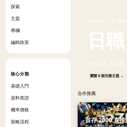
探索
主題
棒球盤勢 · 112 篇
日職
專欄
編輯政策
不靠口號，從定義
核心分類
瀏覽 8 個完整主題 →
基礎入門
合作推薦
資料查證
機率價格
第一筆就多三成本金
首存 2000 直接
策略流程
新會員限定加碼，碼量