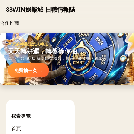
88WIN娛樂城-日職情報誌
合作推薦
今天的轉盤還沒人轉走
天天轉好運，轉盤等你抽
單筆存款 3000 就送轉盤機會，最高 2888 每天都能中。
免費抽一次 →
探索導覽
首頁