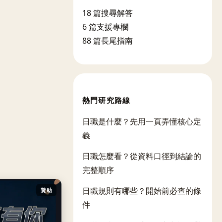
18 篇搜尋解答
6 篇支援專欄
88 篇長尾指南
熱門研究路線
日職是什麼？先用一頁弄懂核心定
義
日職怎麼看？從資料口徑到結論的
完整順序
日職規則有哪些？開始前必查的條
贊助
件