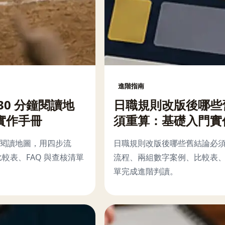
進階指南
30 分鐘閱讀地
日職規則改版後哪些
實作手冊
須重算：基礎入門實
分鐘閱讀地圖，用四步流
日職規則改版後哪些舊結論必
較表、FAQ 與查核清單
流程、兩組數字案例、比較表、F
單完成進階判讀。