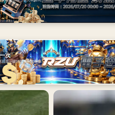
的
一次
惠頁面一鍵領取不用問客服。