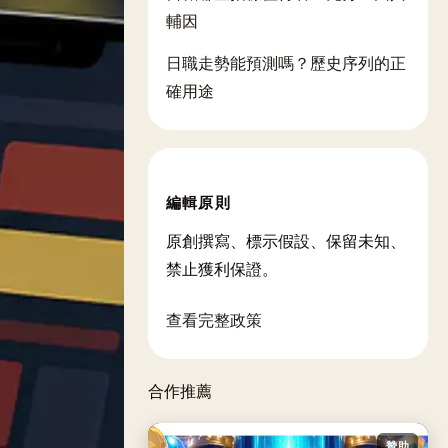
輔因
日職走勢能預測嗎？歷史序列的正
確用途
編輯原則
原創撰寫、標示假設、保留未知、
禁止獲利保證。
查看完整政策
合作推薦
贊助