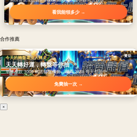
看我能領多少 →
合作推薦
贊助
今天的轉盤還沒人轉走
天天轉好運，轉盤等你抽
單筆存款 3000 就送轉盤機會，最高 2888 每天都能中。
免費抽一次 →
×