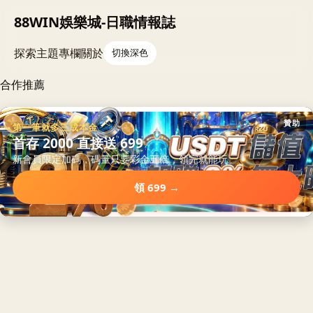
88WIN娛樂城-日職情報誌
探索
主題
專欄
關於
切換深色
合作推薦
贊助
第一筆就多三成本金
首存 2000 直接送 699
新會員限定加碼，碼量只要彩金五倍，領完就能玩。
領 699 →