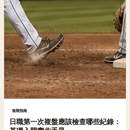
進階指南
日職第一次複盤應該檢查哪些紀錄：