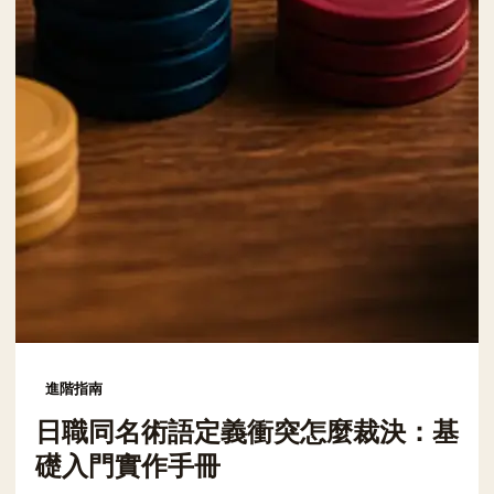
進階指南
日職同名術語定義衝突怎麼裁決：基
礎入門實作手冊