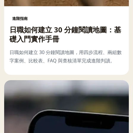
進階指南
日職如何建立 30 分鐘閱讀地圖：基
礎入門實作手冊
日職如何建立 30 分鐘閱讀地圖，用四步流程、兩組數
字案例、比較表、FAQ 與查核清單完成進階判讀。