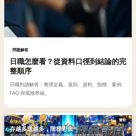
問題解答
日職怎麼看？從資料口徑到結論的完
整順序
日職判讀解答：整理定義、規則、資料、指標、案例、
FAQ 與風險界線。
贊助
你現在卡在哪一階？
存越多送越多，階梯彩金
累積儲值達標自動解鎖對應彩金，階梯越高送越狠。