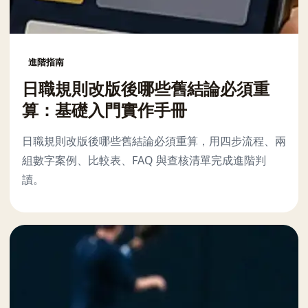
進階指南
日職規則改版後哪些舊結論必須重
算：基礎入門實作手冊
日職規則改版後哪些舊結論必須重算，用四步流程、兩
組數字案例、比較表、FAQ 與查核清單完成進階判
讀。