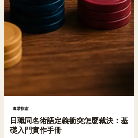
進階指南
日職同名術語定義衝突怎麼裁決：基
礎入門實作手冊