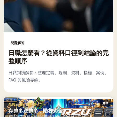
問題解答
日職怎麼看？從資料口徑到結論的完
整順序
日職判讀解答：整理定義、規則、資料、指標、案例、
FAQ 與風險界線。
贊助
你現在卡在哪一階？
存越多送越多，階梯彩金
累積儲值達標自動解鎖對應彩金，階梯越高送越狠。