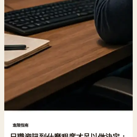
進階指南
日職資訊到什麼程度才足以做決定：