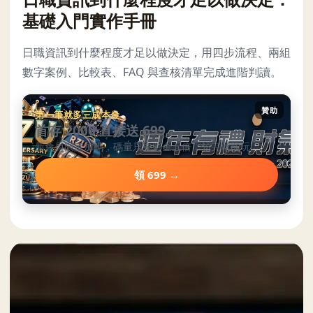
基礎入門實作手冊
日職資訊到什麼程度才足以做決定，用四步流程、兩組
數字案例、比較表、FAQ 與查核清單完成進階判讀。
贊助
第一筆就多三成本金
首存 2000 直接送 699
新會員限定加碼，碼量只要彩金五倍，領完就能玩。
領 699 →