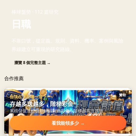
棒球盤勢 · 112 篇研究
日職
不靠口號，從定義、規則、資料、機率、案例與風險
界線建立可重現的研究路線。
瀏覽 8 個完整主題 →
合作推薦
贊助
你現在卡在哪一階？
存越多送越多，階梯彩金
累積儲值達標自動解鎖對應彩金，階梯越高送越狠。
看我能領多少 →