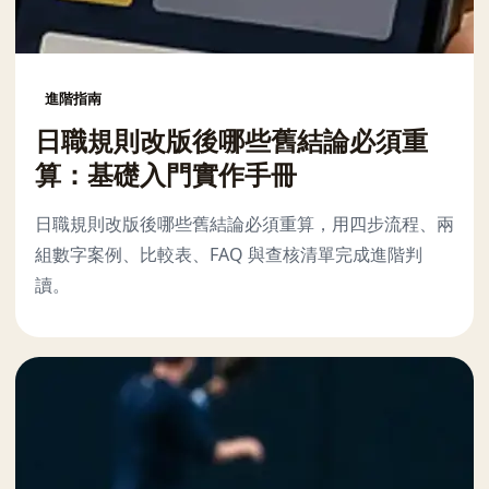
進階指南
日職規則改版後哪些舊結論必須重
算：基礎入門實作手冊
日職規則改版後哪些舊結論必須重算，用四步流程、兩
組數字案例、比較表、FAQ 與查核清單完成進階判
讀。