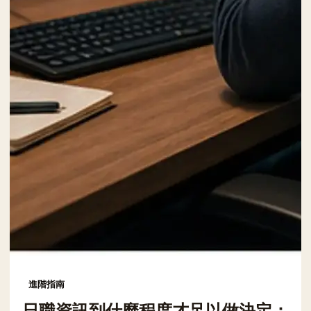
進階指南
日職資訊到什麼程度才足以做決定：