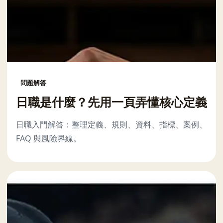
問題解答
日職是什麼？先用一頁弄懂核心定義
日職入門解答：整理定義、規則、資料、指標、案例、
FAQ 與風險界線。