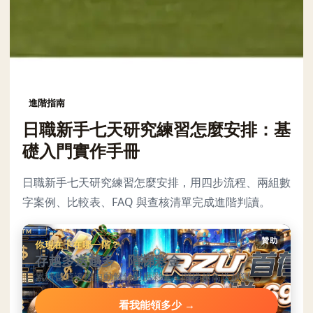
進階指南
日職新手七天研究練習怎麼安排：基
礎入門實作手冊
日職新手七天研究練習怎麼安排，用四步流程、兩組數
字案例、比較表、FAQ 與查核清單完成進階判讀。
贊助
你現在卡在哪一階？
存越多送越多，階梯彩金
累積儲值達標自動解鎖對應彩金，階梯越高送越狠。
看我能領多少 →