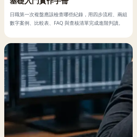
基礎入門實作手冊
日職第一次複盤應該檢查哪些紀錄，用四步流程、兩組
數字案例、比較表、FAQ 與查核清單完成進階判讀。