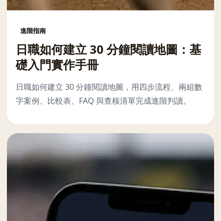
進階指南
日職如何建立 30 分鐘閱讀地圖：基
礎入門實作手冊
日職如何建立 30 分鐘閱讀地圖，用四步流程、兩組數
字案例、比較表、FAQ 與查核清單完成進階判讀。