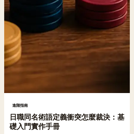
進階指南
日職同名術語定義衝突怎麼裁決：基
礎入門實作手冊