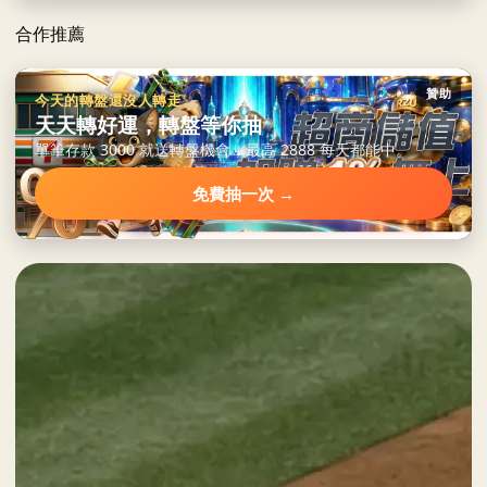
合作推薦
贊助
今天的轉盤還沒人轉走
天天轉好運，轉盤等你抽
單筆存款 3000 就送轉盤機會，最高 2888 每天都能中。
免費抽一次 →