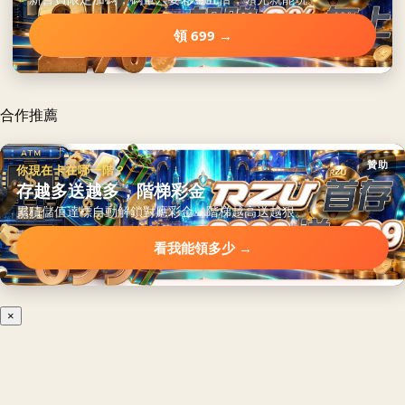
領 699 →
合作推薦
贊助
你現在卡在哪一階？
存越多送越多，階梯彩金
累積儲值達標自動解鎖對應彩金，階梯越高送越狠。
看我能領多少 →
×