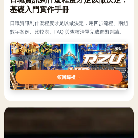
基礎入門實作手冊
日職資訊到什麼程度才足以做決定，用四步流程、兩組
數字案例、比較表、FAQ 與查核清單完成進階判讀。
贊助
很久沒回來？這包是你的
老玩家回歸再送一次
回鍋會員專屬彩金，優惠頁面一鍵領取不用問客服。
領回歸禮 →