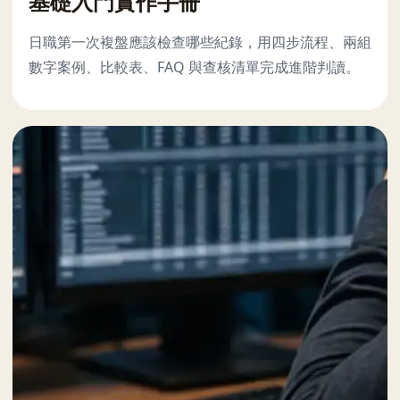
基礎入門實作手冊
日職第一次複盤應該檢查哪些紀錄，用四步流程、兩組
數字案例、比較表、FAQ 與查核清單完成進階判讀。