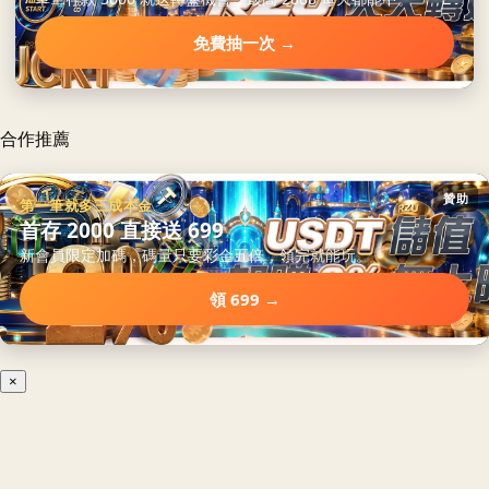
免費抽一次 →
合作推薦
贊助
第一筆就多三成本金
首存 2000 直接送 699
新會員限定加碼，碼量只要彩金五倍，領完就能玩。
領 699 →
×