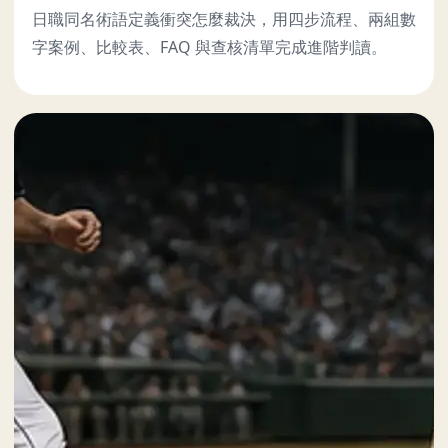
日職同名術語定義衝突怎麼裁決，用四步流程、兩組數
字案例、比較表、FAQ 與查核清單完成進階判讀。