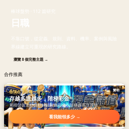
棒球盤勢 · 112 篇研究
日職
不靠口號，從定義、規則、資料、機率、案例與風險
界線建立可重現的研究路線。
瀏覽 8 個完整主題 →
合作推薦
贊助
你現在卡在哪一階？
存越多送越多，階梯彩金
累積儲值達標自動解鎖對應彩金，階梯越高送越狠。
看我能領多少 →