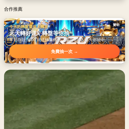
合作推薦
贊助
今天的轉盤還沒人轉走
天天轉好運，轉盤等你抽
單筆存款 3000 就送轉盤機會，最高 2888 每天都能中。
免費抽一次 →