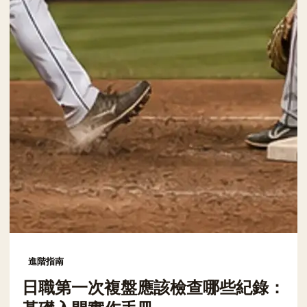
進階指南
日職第一次複盤應該檢查哪些紀錄：