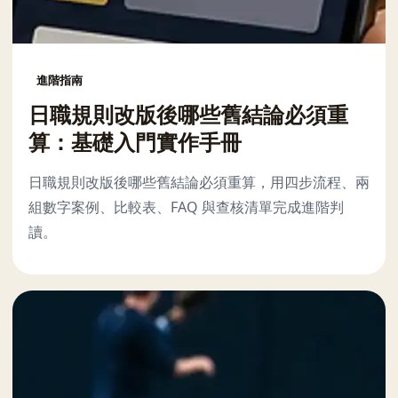
進階指南
日職規則改版後哪些舊結論必須重
算：基礎入門實作手冊
日職規則改版後哪些舊結論必須重算，用四步流程、兩
組數字案例、比較表、FAQ 與查核清單完成進階判
讀。