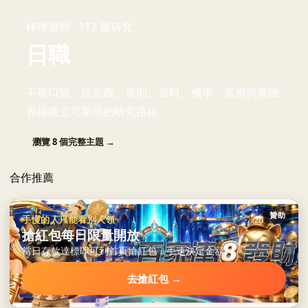
棒球盤勢 · 112 篇研究
日職
不靠口號，從定義、規則、資料、機率、案例與風險
界線建立可重現的研究路線。
瀏覽 8 個完整主題 →
合作推薦
贊助
手慢的人只能看別人領
搶紅包每日限量開放
當日存款達標即可到首頁搶紅包，手速決定金額。
去搶紅包 →