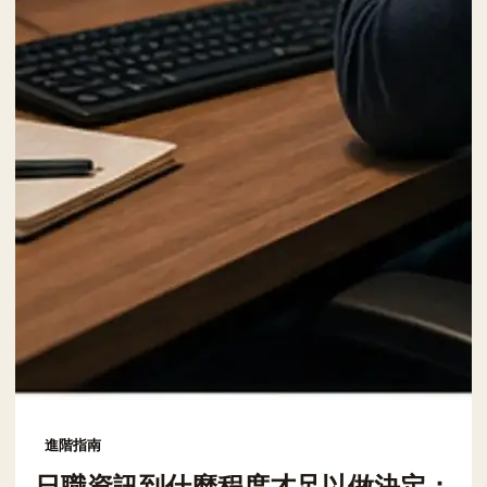
進階指南
日職資訊到什麼程度才足以做決定：