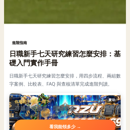
進階指南
日職新手七天研究練習怎麼安排：基
礎入門實作手冊
日職新手七天研究練習怎麼安排，用四步流程、兩組數
字案例、比較表、FAQ 與查核清單完成進階判讀。
贊助
你現在卡在哪一階？
存越多送越多，階梯彩金
累積儲值達標自動解鎖對應彩金，階梯越高送越狠。
看我能領多少 →