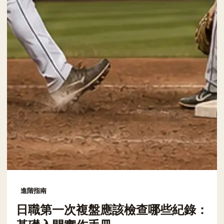
進階指南
日職第一次複盤應該檢查哪些紀錄：