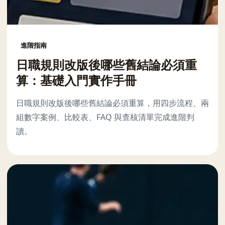
進階指南
日職規則改版後哪些舊結論必須重
算：基礎入門實作手冊
日職規則改版後哪些舊結論必須重算，用四步流程、兩
組數字案例、比較表、FAQ 與查核清單完成進階判
讀。