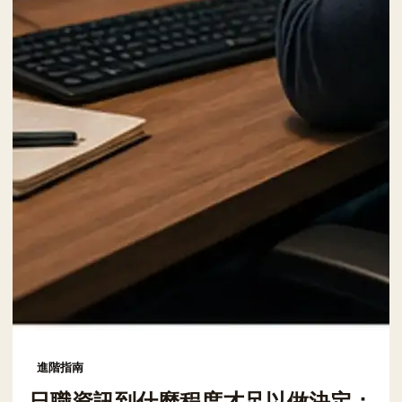
進階指南
日職資訊到什麼程度才足以做決定：