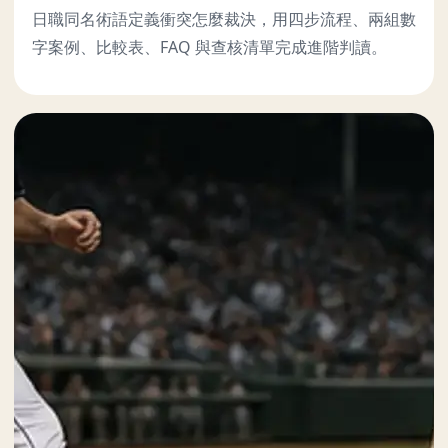
日職同名術語定義衝突怎麼裁決，用四步流程、兩組數
字案例、比較表、FAQ 與查核清單完成進階判讀。