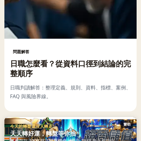
問題解答
日職怎麼看？從資料口徑到結論的完
整順序
日職判讀解答：整理定義、規則、資料、指標、案例、
FAQ 與風險界線。
贊助
今天的轉盤還沒人轉走
天天轉好運，轉盤等你抽
單筆存款 3000 就送轉盤機會，最高 2888 每天都能中。