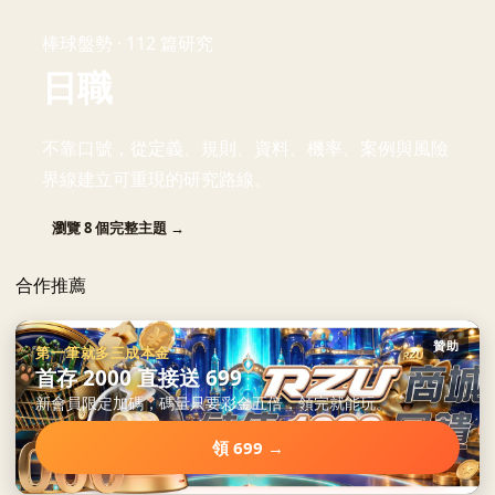
棒球盤勢 · 112 篇研究
日職
不靠口號，從定義、規則、資料、機率、案例與風險
界線建立可重現的研究路線。
瀏覽 8 個完整主題 →
合作推薦
贊助
第一筆就多三成本金
首存 2000 直接送 699
新會員限定加碼，碼量只要彩金五倍，領完就能玩。
領 699 →