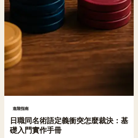
進階指南
日職同名術語定義衝突怎麼裁決：基
礎入門實作手冊