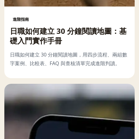
進階指南
日職如何建立 30 分鐘閱讀地圖：基
礎入門實作手冊
日職如何建立 30 分鐘閱讀地圖，用四步流程、兩組數
字案例、比較表、FAQ 與查核清單完成進階判讀。