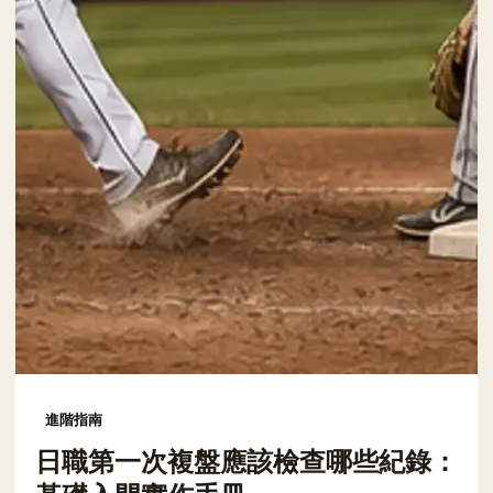
進階指南
日職第一次複盤應該檢查哪些紀錄：