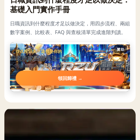
基礎入門實作手冊
日職資訊到什麼程度才足以做決定，用四步流程、兩組
數字案例、比較表、FAQ 與查核清單完成進階判讀。
贊助
很久沒回來？這包是你的
老玩家回歸再送一次
回鍋會員專屬彩金，優惠頁面一鍵領取不用問客服。
領回歸禮 →