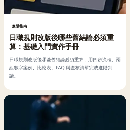
進階指南
日職規則改版後哪些舊結論必須重
算：基礎入門實作手冊
日職規則改版後哪些舊結論必須重算，用四步流程、兩
組數字案例、比較表、FAQ 與查核清單完成進階判
讀。