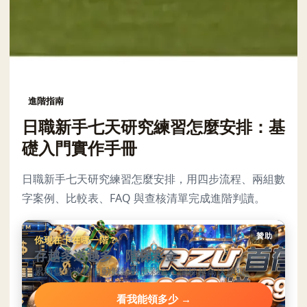
進階指南
日職新手七天研究練習怎麼安排：基
礎入門實作手冊
日職新手七天研究練習怎麼安排，用四步流程、兩組數
字案例、比較表、FAQ 與查核清單完成進階判讀。
贊助
你現在卡在哪一階？
存越多送越多，階梯彩金
累積儲值達標自動解鎖對應彩金，階梯越高送越狠。
看我能領多少 →