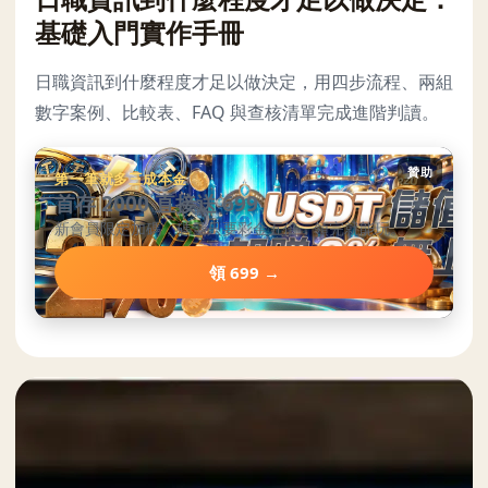
基礎入門實作手冊
日職資訊到什麼程度才足以做決定，用四步流程、兩組
數字案例、比較表、FAQ 與查核清單完成進階判讀。
贊助
第一筆就多三成本金
首存 2000 直接送 699
新會員限定加碼，碼量只要彩金五倍，領完就能玩。
領 699 →