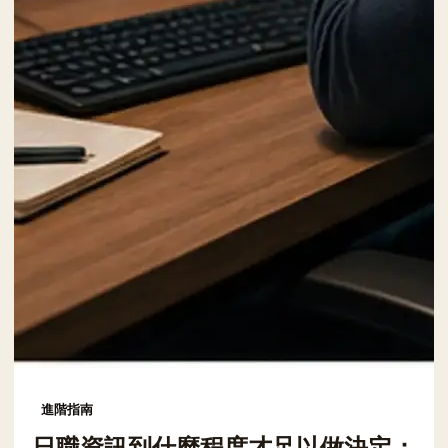
進階指南
日職資訊到什麼程度才足以做決定：