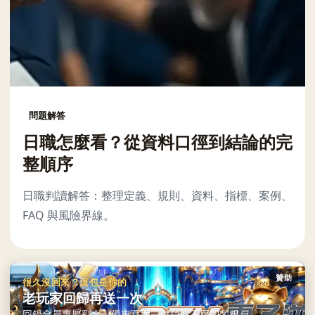
問題解答
日職怎麼看？從資料口徑到結論的完
整順序
日職判讀解答：整理定義、規則、資料、指標、案例、
FAQ 與風險界線。
贊助
很久沒回來？這包是你的
老玩家回歸再送一次
回鍋會員專屬彩金，優惠頁面一鍵領取不用問客服。