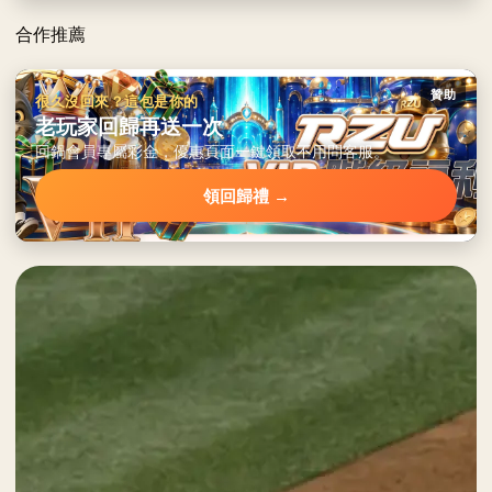
合作推薦
贊助
很久沒回來？這包是你的
老玩家回歸再送一次
回鍋會員專屬彩金，優惠頁面一鍵領取不用問客服。
領回歸禮 →