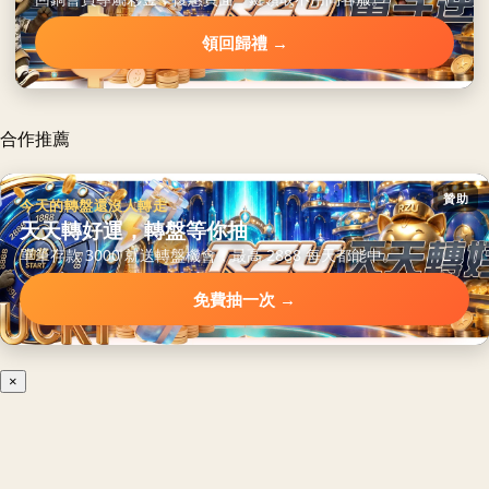
領回歸禮 →
合作推薦
贊助
今天的轉盤還沒人轉走
天天轉好運，轉盤等你抽
單筆存款 3000 就送轉盤機會，最高 2888 每天都能中。
免費抽一次 →
×