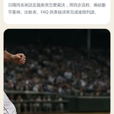
日職同名術語定義衝突怎麼裁決，用四步流程、兩組數
字案例、比較表、FAQ 與查核清單完成進階判讀。