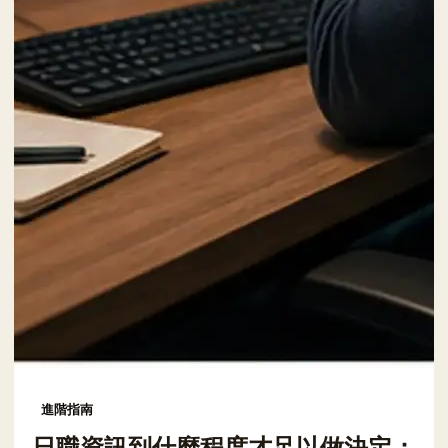
進階指南
日職資訊到什麼程度才足以做決定：