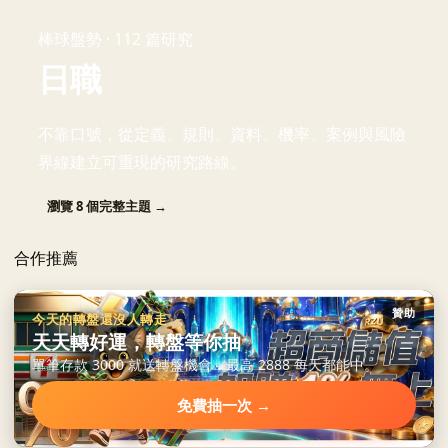
棒球盤勢 · 112 篇研究
日職
不靠口號，從定義、規則、資料、機率、案例與風險
界線建立可重現的研究路線。
瀏覽 8 個完整主題 →
合作推薦
贊助
今天的轉盤還沒人轉走
天天轉好運，轉盤等你抽
單筆存款 3000 就送轉盤機會，最高 2888 每天都能中。
免費抽一次 →