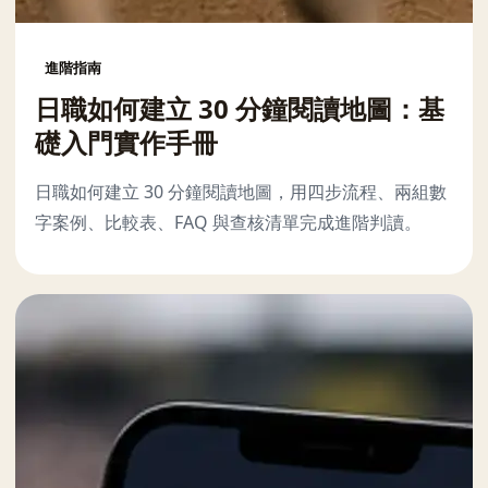
進階指南
日職如何建立 30 分鐘閱讀地圖：基
礎入門實作手冊
日職如何建立 30 分鐘閱讀地圖，用四步流程、兩組數
字案例、比較表、FAQ 與查核清單完成進階判讀。