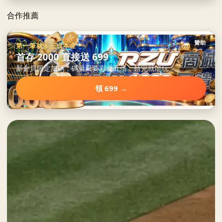
合作推薦
贊助
第一筆就多三成本金
首存 2000 直接送 699
新會員限定加碼，碼量只要彩金五倍，領完就能玩。
領 699 →