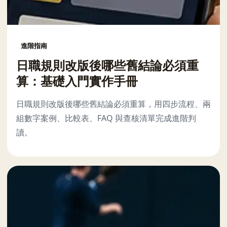
進階指南
日職規則改版後哪些舊結論必須重
算：基礎入門實作手冊
日職規則改版後哪些舊結論必須重算，用四步流程、兩
組數字案例、比較表、FAQ 與查核清單完成進階判
讀。