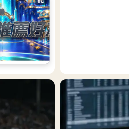
贊助
領
量
首
金