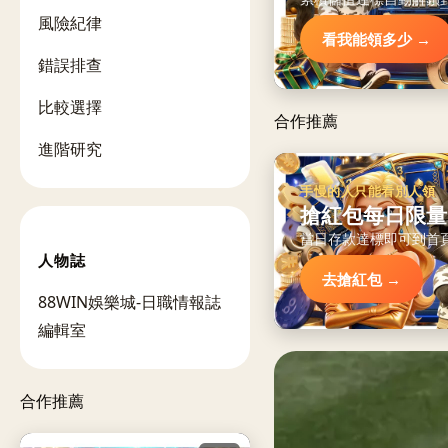
風險紀律
看我能領多少 →
錯誤排查
比較選擇
合作推薦
進階研究
手慢的人只能看別人領
搶紅包每日限量
當日存款達標即可到首
人物誌
去搶紅包 →
88WIN娛樂城-日職情報誌
編輯室
合作推薦