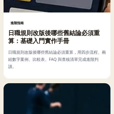
進階指南
日職規則改版後哪些舊結論必須重
算：基礎入門實作手冊
日職規則改版後哪些舊結論必須重算，用四步流程、兩
組數字案例、比較表、FAQ 與查核清單完成進階判
讀。