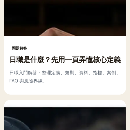
問題解答
日職是什麼？先用一頁弄懂核心定義
日職入門解答：整理定義、規則、資料、指標、案例、
FAQ 與風險界線。