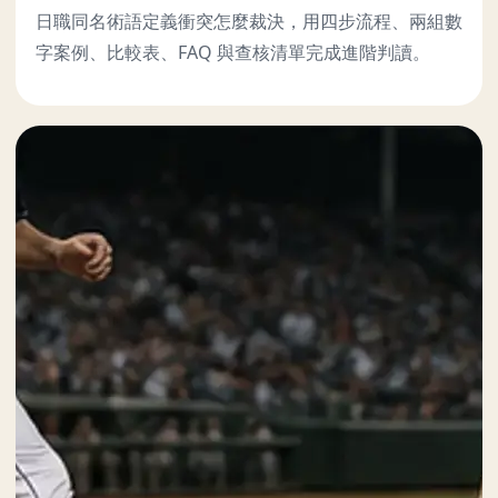
日職同名術語定義衝突怎麼裁決，用四步流程、兩組數
字案例、比較表、FAQ 與查核清單完成進階判讀。