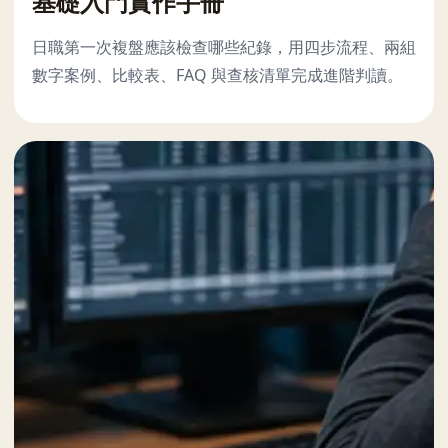
基礎入門實作手冊
日職第一次複盤應該檢查哪些紀錄，用四步流程、兩組
數字案例、比較表、FAQ 與查核清單完成進階判讀。