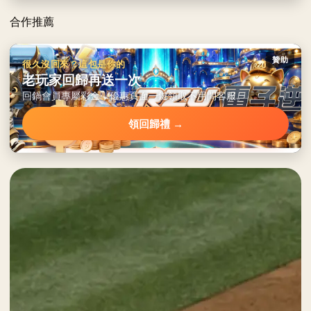
合作推薦
贊助
很久沒回來？這包是你的
老玩家回歸再送一次
回鍋會員專屬彩金，優惠頁面一鍵領取不用問客服。
領回歸禮 →